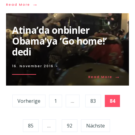
→
Read More
Atina’da onbinler
Obama’ya ‘Go home!’
dedi
16. November 2016
•
→
Read More
Seitennummerierung
Vorherige
1
…
83
84
der
Beiträge
85
…
92
Nächste