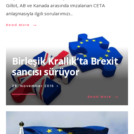
Gillot, AB ve Kanada arasında imzalanan CETA
anlaşmasıyla ilgili sorularımızı
...
→
Read More
Birleşik Krallık’ta Brexit
sancısı sürüyor
28. November 2016
•
→
Read More