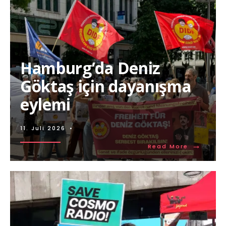
Hamburg’da Deniz
Göktaş için dayanışma
eylemi
11. Juli 2026
•
→
Read More