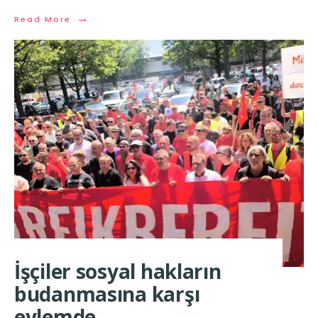
→
Read More
İşçiler sosyal hakların
budanmasına karşı
eylemde