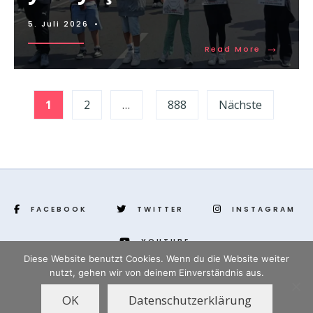
5. Juli 2026
•
→
Read More
Seitennummerierung
1
2
…
888
Nächste
der
Beiträge
FACEBOOK
TWITTER
INSTAGRAM
YOUTUBE
Diese Website benutzt Cookies. Wenn du die Website weiter
nutzt, gehen wir von deinem Einverständnis aus.
www.yenihayat.de
OK
Datenschutzerklärung