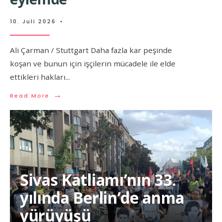
10. Juli 2026
•
Ali Çarman / Stuttgart Daha fazla kar peşinde
koşan ve bunun için işçilerin mücadele ile elde
ettikleri hakları
...
→
Read More
Sivas Katliamı’nın 33.
yılında Berlin’de anma
yürüyüşü