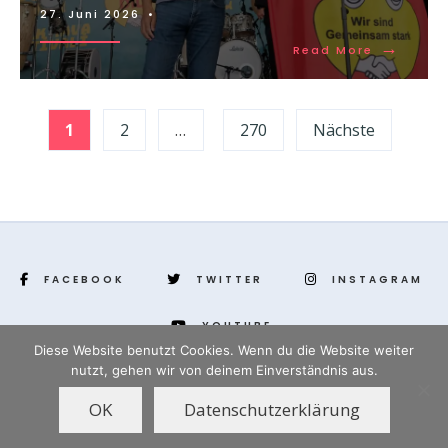
27. Juni 2026
•
→
Read More
Seitennummerierung
1
2
…
270
Nächste
der
Beiträge
FACEBOOK
TWITTER
INSTAGRAM
YOUTUBE
Diese Website benutzt Cookies. Wenn du die Website weiter
nutzt, gehen wir von deinem Einverständnis aus.
www.yenihayat.de
OK
Datenschutzerklärung