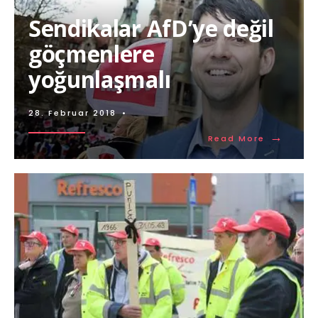
Sendikalar AfD’ye değil
göçmenlere
yoğunlaşmalı
28. Februar 2018
•
→
Read More