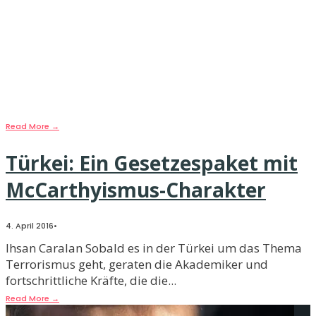
Tausende ertrinken und die
Welt schaut zu
5. April 2016
•
Aylin Melis Ayyildiz In den Nachrichten wird nahezu
täglich davon berichtet: „Mehr als 30
...
Read More
→
Türkei: Ein Gesetzespaket mit
McCarthyismus-Charakter
4. April 2016
•
Ihsan Caralan Sobald es in der Türkei um das Thema
Terrorismus geht, geraten die Akademiker und
fortschrittliche Kräfte, die die
...
Read More
→