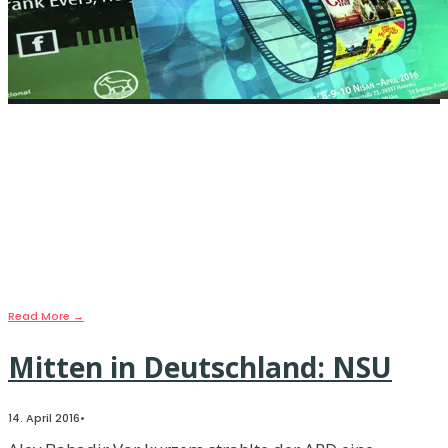
„individuelle und
gesellschaftliche Flucht“
14. April 2016
•
Hamburg – vom 08. bis zum 10. April fanden die von
der DIDF Hamburg organisierten Hamburger
...
Read More
→
Mitten in Deutschland: NSU
14. April 2016
•