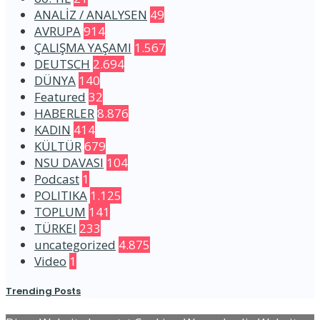
ANALİZ / ANALYSEN
49
AVRUPA
914
ÇALIŞMA YAŞAMI
1.567
DEUTSCH
2.694
DÜNYA
140
Featured
32
HABERLER
8.876
KADIN
414
KÜLTÜR
679
NSU DAVASI
104
Podcast
1
POLITIKA
1.125
TOPLUM
141
TÜRKEI
233
uncategorized
4.875
Video
1
Trending Posts