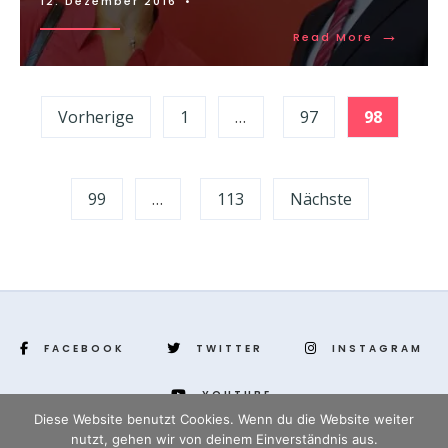
12. Dezember 2016
•
→
Read More
Seitennummerierung
Vorherige
1
…
97
98
der
Beiträge
99
…
113
Nächste
FACEBOOK
TWITTER
INSTAGRAM
YOUTUBE
Diese Website benutzt Cookies. Wenn du die Website weiter
nutzt, gehen wir von deinem Einverständnis aus.