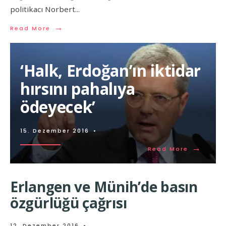
politikacı Norbert
...
→
Read More
‘Halk, Erdoğan’ın iktidar
hırsını pahalıya
ödeyecek’
15. Dezember 2016
•
→
Read More
Erlangen ve Münih’de basın
özgürlüğü çağrısı
12. Dezember 2016
•