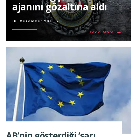
ajanını gözaltına aldı
16. Dezember 2016
•
→
Read More
AB’nin gösterdiği ‘sarı