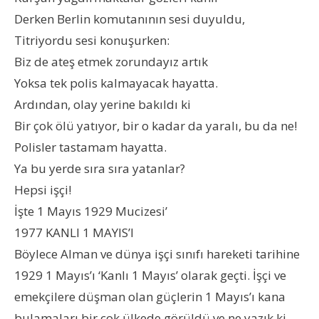
Derken Berlin komutanının sesi duyuldu,
Titriyordu sesi konuşurken:
Biz de ateş etmek zorundayız artık
Yoksa tek polis kalmayacak hayatta.
Ardından, olay yerine bakıldı ki
Bir çok ölü yatıyor, bir o kadar da yaralı, bu da ne!
Polisler tastamam hayatta.
Ya bu yerde sıra sıra yatanlar?
Hepsi işçi!
İşte 1 Mayıs 1929 Mucizesi’
1977 KANLI 1 MAYIS’I
Böylece Alman ve dünya işçi sınıfı hareketi tarihine
1929 1 Mayıs’ı ‘Kanlı 1 Mayıs’ olarak geçti. İşçi ve
emekçilere düşman olan güçlerin 1 Mayıs’ı kana
bulamaları bir çok ülkede görüldü ve ne yazık ki