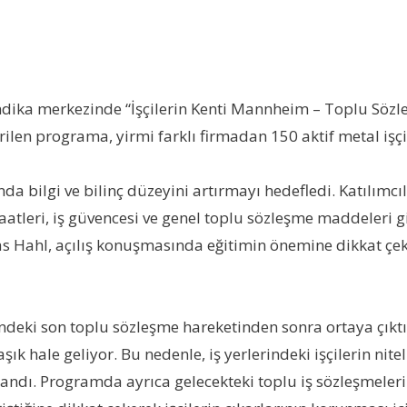
ka merkezinde “İşçilerin Kenti Mannheim – Toplu Sözleşm
ilen programa, yirmi farklı firmadan 150 aktif metal işçis
nda bilgi ve bilinç düzeyini artırmayı hedefledi. Katılımc
a saatleri, iş güvencesi ve genel toplu sözleşme maddeleri
s Hahl, açılış konuşmasında eğitimin önemine dikkat çeke
ündeki son toplu sözleşme hareketinden sonra ortaya çıktı
 hale geliyor. Bu nedenle, iş yerlerindeki işçilerin nitel
andı. Programda ayrıca gelecekteki toplu iş sözleşmelerinin