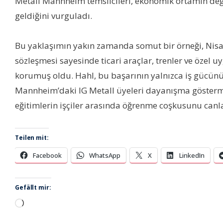
Metall Mannheim temsilcileri, ekonomik ortamın değişt
geldiğini vurguladı.
Bu yaklaşımın yakın zamanda somut bir örneği, Nisan 
sözleşmesi sayesinde ticari araçlar, trenler ve özel 
korumuş oldu. Hahl, bu başarının yalnızca iş güc
Mannheim’daki IG Metall üyeleri dayanışma göstermes
eğitimlerin işçiler arasında öğrenme coşkusunu canl
Teilen mit:
Facebook
WhatsApp
X
LinkedIn
Gefällt mir:
Wird
geladen …