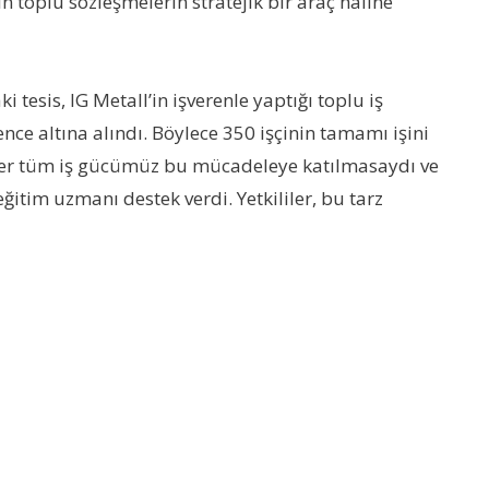
n toplu sözleşmelerin stratejik bir araç haline
sis, IG Metall’in işverenle yaptığı toplu iş
nce altına alındı. Böylece 350 işçinin tamamı işini
er tüm iş gücümüz bu mücadeleye katılmasaydı ve
tim uzmanı destek verdi. Yetkililer, bu tarz