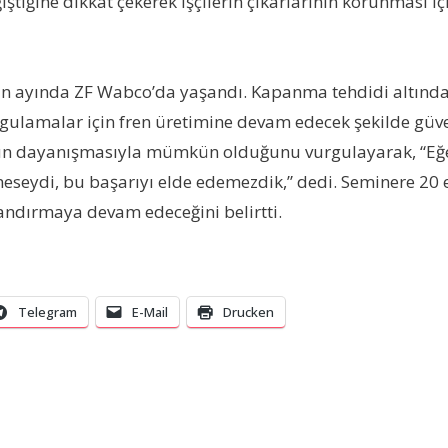
iğine dikkat çekerek işçilerin çıkarlarının korunması içi
ayında ZF Wabco’da yaşandı. Kapanma tehdidi altındaki te
uygulamalar için fren üretimine devam edecek şekilde güve
ünün dayanışmasıyla mümkün olduğunu vurgulayarak, “Eğ
eydi, bu başarıyı elde edemezdik,” dedi. Seminere 20 eği
andırmaya devam edeceğini belirtti.
Telegram
E-Mail
Drucken