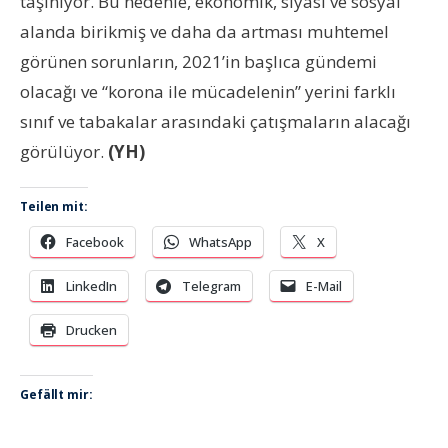
taşınıyor. Bu nedenle, ekonomik, siyasi ve sosyal
alanda birikmiş ve daha da artması muhtemel
görünen sorunların, 2021’in başlıca gündemi
olacağı ve “korona ile mücadelenin” yerini farklı
sınıf ve tabakalar arasındaki çatışmaların alacağı
görülüyor.
(YH)
Teilen mit:
Facebook
WhatsApp
X
LinkedIn
Telegram
E-Mail
Drucken
Gefällt mir: