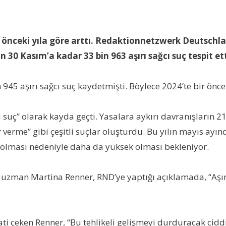
ir önceki yıla göre arttı. Redaktionnetzwerk Deutschl
 30 Kasım’a kadar 33 bin 963 aşırı sağcı suç tespit ett
945 aşırı sağcı suç kaydetmişti. Böylece 2024’te bir öncek
i suç” olarak kayda geçti. Yasalara aykırı davranışların 21
 verme” gibi çeşitli suçlar oluşturdu. Bu yılın mayıs ay
k olması nedeniyle daha da yüksek olması bekleniyor.
a uzman Martina Renner, RND’ye yaptığı açıklamada, “Aşır
kati çeken Renner, “Bu tehlikeli gelişmeyi durduracak ciddi