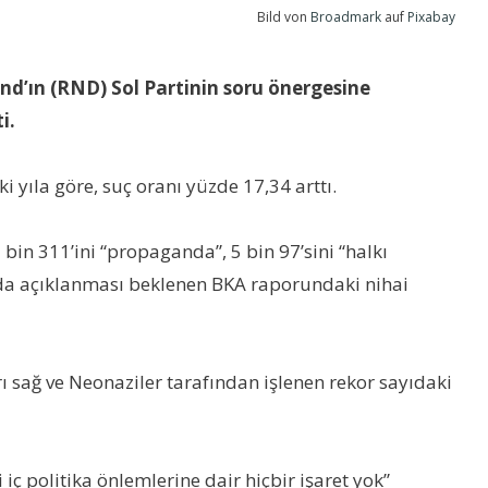
Bild von
Broadmark
auf
Pixabay
and’ın (RND) Sol Partinin soru önergesine
i.
i yıla göre, suç oranı yüzde 17,34 arttı.
 bin 311’ini “propaganda”, 5 bin 97’sini “halkı
ında açıklanması beklenen BKA raporundaki nihai
ı sağ ve Neonaziler tarafından işlenen rekor sayıdaki
 iç politika önlemlerine dair hiçbir işaret yok”