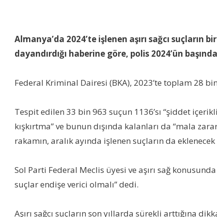
Almanya’da 2024’te işlenen aşırı sağcı suçların b
dayandırdığı haberine göre, polis 2024’ün başından
Federal Kriminal Dairesi (BKA), 2023’te toplam 28 bin 
Tespit edilen 33 bin 963 suçun 1136’sı “şiddet içerikl
kışkırtma” ve bunun dışında kalanları da “mala zarar
rakamın, aralık ayında işlenen suçların da eklenece
Sol Parti Federal Meclis üyesi ve aşırı sağ konusund
suçlar endişe verici olmalı” dedi.
Aşırı sağcı suçların son yıllarda sürekli arttığına dik