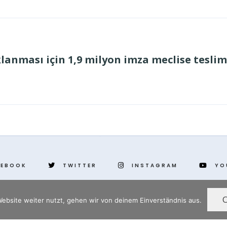
lanması için 1,9 milyon imza meclise teslim
CEBOOK
TWITTER
INSTAGRAM
YO
ebsite weiter nutzt, gehen wir von deinem Einverständnis aus.
www.yenihayat.de