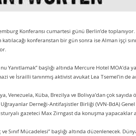
mburg Konferansı cumartesi günü Berlin’de toplanıyor. 
n katılacağı konferanstan bir gün sonra ise Alman işçi sı
or.
nu Yanıtlamak” başlığı altında Mercure Hotel MOA’da y
i ve İsrailli tanınmış aktivist avukat Lea Tsemel’in de 
iya, Venezuela, Küba, Brezilya ve Bolivya’dan çok sayıda
 Uğrayanlar Derneği-Antifaşistler Birliği (VVN-BdA) Gene
usturyalı gazeteci Max Zirngast da konuşma yapacaklar 
öç ve Sınıf Mücadelesi” başlığı altında düzenlenecek. Dün