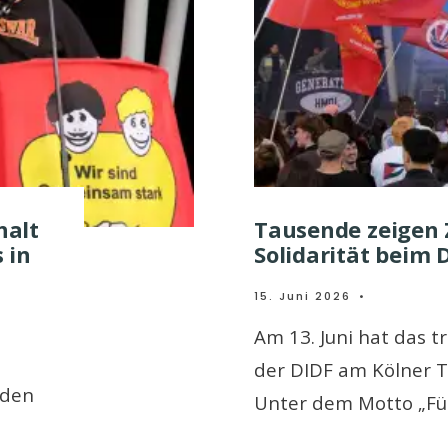
halt
Tausende zeigen
 in
Solidarität beim D
15. Juni 2026
•
Am 13. Juni hat das tr
der DIDF am Kölner 
 den
Unter dem Motto „F