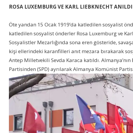
ROSA LUXEMBURG VE KARL LIEBKNECHT ANILDI
Öte yandan 15 Ocak 1919’da katledilen sosyalist önd
katledilen sosyalist önderler Rosa Luxemburg ve Karl
Sosyalistler Mezarlığında sona eren gösteride, savaşa 
kişi ellerindeki karanfilleri anıt mezara bırakarak so
Antep Milletvekili Sevda Karaca katıldı. Almanya’nı
Partisinden (SPD) ayrılarak Almanya Komünist Partisi’