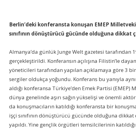
Berlin’deki konferansta konuşan EMEP Milletveki
sınıfının dönüştürücü gücünde olduğuna dikkat ç
Almanya’da günlük Junge Welt gazetesi tarafından
gerçekleştirildi. Konferansın açılışına Filistin’le da
yöneticileri tarafından yapılan açıklamaya göre 3 bin 7
sergiler oldukça yoğundu. Konferans bu yanıyla ayn
aldığı konferansa Türkiye’den Emek Partisi (EMEP) Mi
dünya genelinde aşırı sağın yükselişi ve önemli aktö
da konuşmacıların katıldığı konferansta bir konuş
işçi sınıfının dönüştürücü gücünde olduğuna dikkat ç
yapıldı. Yine gençlik örgütleri temsilcilerinin katıldığ