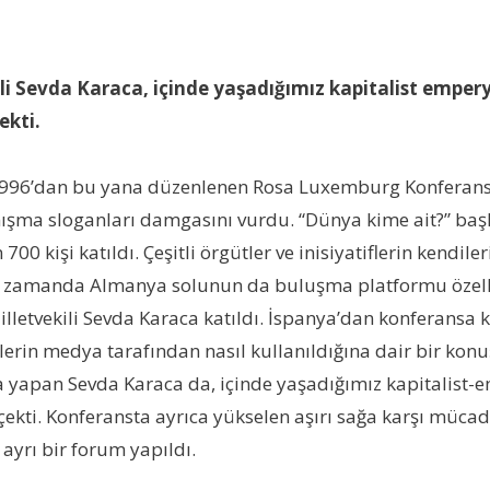
li Sevda Karaca, içinde yaşadığımız kapitalist emper
ekti.
 1996’dan bu yana düzenlenen Rosa Luxemburg Konferan
yanışma sloganları damgasını vurdu. “Dünya kime ait?” baş
00 kişi katıldı. Çeşitli örgütler ve inisiyatiflerin kendil
ı zamanda Almanya solunun da buluşma platformu özelliğ
lletvekili Sevda Karaca katıldı. İspanya’dan konferansa 
rlerin medya tarafından nasıl kullanıldığına dair bir ko
ma yapan Sevda Karaca da, içinde yaşadığımız kapitalis
ekti. Konferansta ayrıca yükselen aşırı sağa karşı mücad
ı ayrı bir forum yapıldı.