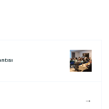
antısı
→