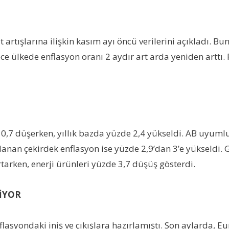
fiyat artışlarına ilişkin kasım ayı öncü verilerini açıkladı
ece ülkede enflasyon oranı 2 aydır art arda yeniden artt
7 düşerken, yıllık bazda yüzde 2,4 yükseldi. AB uyumlu 
lanan çekirdek enflasyon ise yüzde 2,9’dan 3’e yükseldi. 
rtarken, enerji ürünleri yüzde 3,7 düşüş gösterdi.
İYOR
flasyondaki iniş ve çıkışlara hazırlamıştı. Son aylarda, 