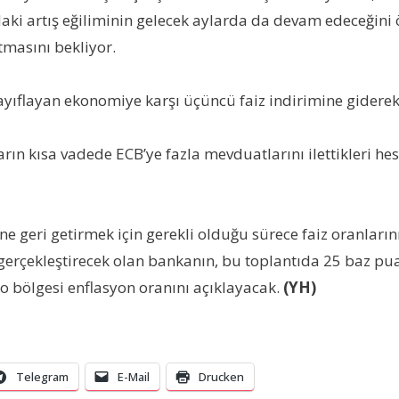
ındaki artış eğiliminin gelecek aylarda da devam edeceğin
masını bekliyor.
ayıflayan ekonomiye karşı üçüncü faiz indirimine giderek
rın kısa vadede ECB’ye fazla mevduatlarını ilettikleri he
 geri getirmek için gerekli olduğu sürece faiz oranlarını 
ta gerçekleştirecek olan bankanın, bu toplantıda 25 baz pu
uro bölgesi enflasyon oranını açıklayacak.
(YH)
Telegram
E-Mail
Drucken