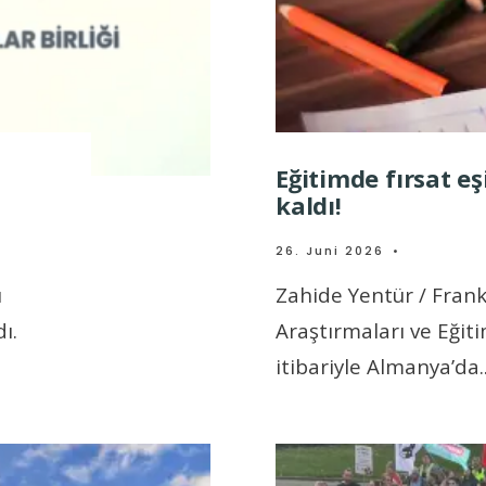
Eğitimde fırsat eş
kaldı!
26. Juni 2026
•
ı
Zahide Yentür / Frank
ı.
Araştırmaları ve Eğitim
itibariyle Almanya’da
.