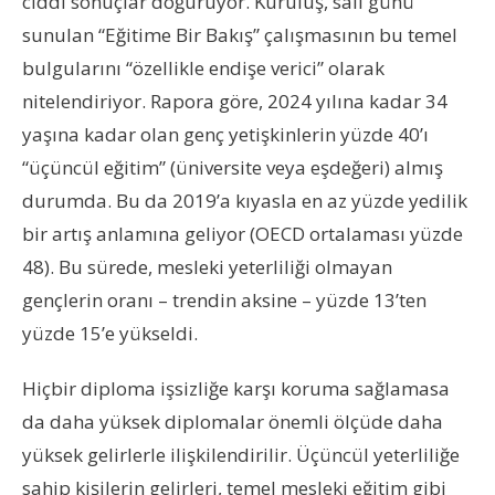
ciddi sonuçlar doğuruyor. Kuruluş, salı günü
sunulan “Eğitime Bir Bakış” çalışmasının bu temel
bulgularını “özellikle endişe verici” olarak
nitelendiriyor. Rapora göre, 2024 yılına kadar 34
yaşına kadar olan genç yetişkinlerin yüzde 40’ı
“üçüncül eğitim” (üniversite veya eşdeğeri) almış
durumda. Bu da 2019’a kıyasla en az yüzde yedilik
bir artış anlamına geliyor (OECD ortalaması yüzde
48). Bu sürede, mesleki yeterliliği olmayan
gençlerin oranı – trendin aksine – yüzde 13’ten
yüzde 15’e yükseldi.
Hiçbir diploma işsizliğe karşı koruma sağlamasa
da daha yüksek diplomalar önemli ölçüde daha
yüksek gelirlerle ilişkilendirilir. Üçüncül yeterliliğe
sahip kişilerin gelirleri, temel mesleki eğitim gibi