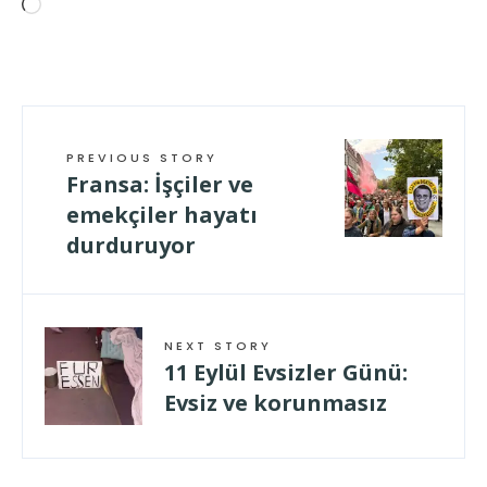
Wird
geladen …
PREVIOUS STORY
Fransa: İşçiler ve
emekçiler hayatı
durduruyor
NEXT STORY
11 Eylül Evsizler Günü:
Evsiz ve korunmasız