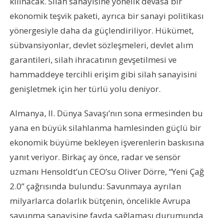
kılınacak. Silah sanayisine yönelik devasa bir
ekonomik teşvik paketi, ayrıca bir sanayi politikası
yönergesiyle daha da güçlendiriliyor. Hükümet,
sübvansiyonlar, devlet sözleşmeleri, devlet alım
garantileri, silah ihracatının gevşetilmesi ve
hammaddeye tercihli erişim gibi silah sanayisini
genişletmek için her türlü yolu deniyor.
Almanya, II. Dünya Savaşı’nın sona ermesinden bu
yana en büyük silahlanma hamlesinden güçlü bir
ekonomik büyüme bekleyen işverenlerin baskısına
yanıt veriyor. Birkaç ay önce, radar ve sensör
uzmanı Hensoldt’un CEO’su Oliver Dörre, “Yeni Çağ
2.0” çağrısında bulundu: Savunmaya ayrılan
milyarlarca dolarlık bütçenin, öncelikle Avrupa
savunma sanayisine fayda sağlaması durumunda