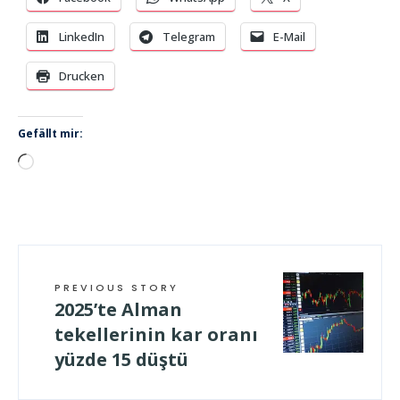
LinkedIn
Telegram
E-Mail
Drucken
Gefällt mir:
Wird
geladen …
PREVIOUS STORY
2025’te Alman
tekellerinin kar oranı
yüzde 15 düştü