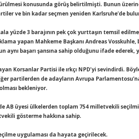
ürülmesi konusunda görüş belirtilmişti. Bunun üzerin
rtiler ve bin kadar seçmen yeniden Karlsruhe’de b
a yüzde 3 barajının pek çok yurttaşın temsil edilme
açıklama yapan Mahkeme Başkanı Andreas Vosskuhle, ba
n aynı başarı şansına sahip olduğunu ifade ederek, yü
yan Korsanlar Partisi ile ırkçı NPD’yi sevindirdi. Bö
 diğer partilerden de adayların Avrupa Parlamentosu’
olması bekleniyor.
 AB üyesi ülkelerden toplam 754 milletvekili seçilm
tvekili gösterme hakkına sahip.
 seçilme uygulaması da hayata geçirilecek.