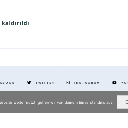
kaldırıldı
CEBOOK
TWITTER
INSTAGRAM
YO
ebsite weiter nutzt, gehen wir von deinem Einverständnis aus.
www.yenihayat.de