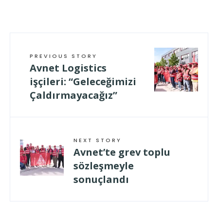
geladen …
PREVIOUS STORY
Avnet Logistics
işçileri: “Geleceğimizi
Çaldırmayacağız”
NEXT STORY
Avnet’te grev toplu
sözleşmeyle
sonuçlandı