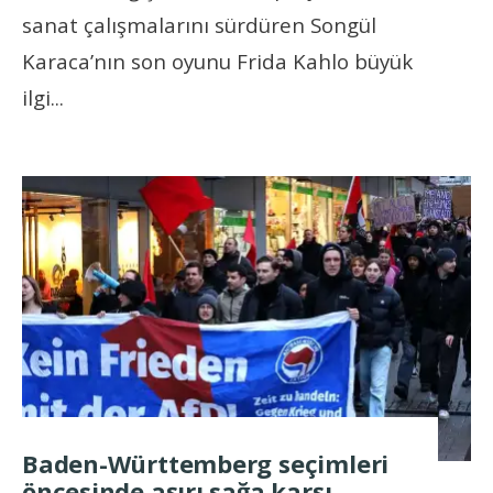
sanat çalışmalarını sürdüren Songül
Karaca’nın son oyunu Frida Kahlo büyük
ilgi
...
Baden-Württemberg seçimleri
öncesinde aşırı sağa karşı