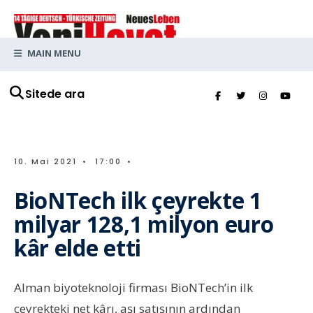
MAIN MENU
Sitede ara
10. Mai 2021
•
17:00
•
BioNTech ilk çeyrekte 1
milyar 128,1 milyon euro
kâr elde etti
Alman biyoteknoloji firması BioNTech’in ilk
çeyrekteki net kârı, aşı satışının ardından