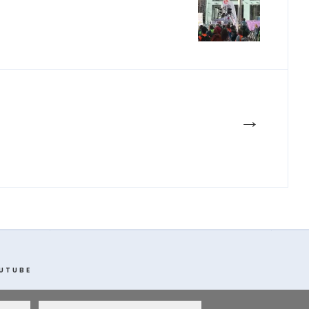
→
UTUBE