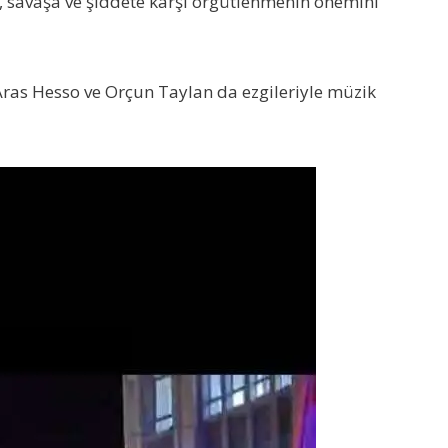
ğa, savaşa ve şiddete karşı örgütlenmenin önemini
ras Hesso ve Orçun Taylan da ezgileriyle müzik