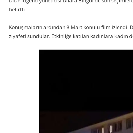
DİDF Jugend yöneticisi Dilara Bingöl de son seçimlerd
belirtti.
Konuşmaların ardından 8 Mart konulu film izlendi. 
ziyafeti sundular. Etkinliğe katılan kadınlara Kadın d