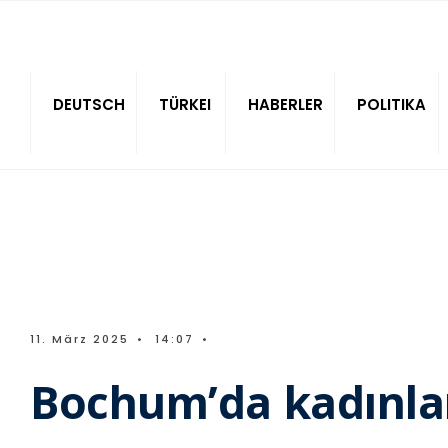
Sitede ara
DEUTSCH
TÜRKEI
HABERLER
POLITIKA
11. März 2025
•
14:07
•
Bochum’da kadınlar