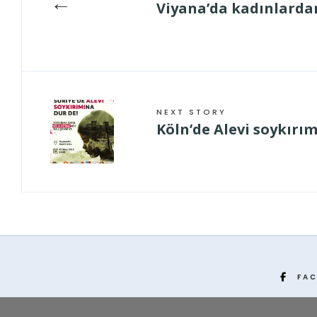
←
Viyana’da kadınlardan
NEXT STORY
Köln’de Alevi soykırı
FA