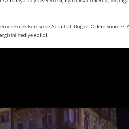
e Almanya’da yükselen ırkçılığa dikkat çekerek , ırkçılı
Dernek Emek Korosu ve Abdullah Doğan, Özlem Sönmez, A
ergisini hediye edildi.