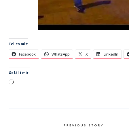
Teilen mit:
Facebook
WhatsApp
X
LinkedIn
Gefällt mir:
Wird
geladen …
PREVIOUS STORY