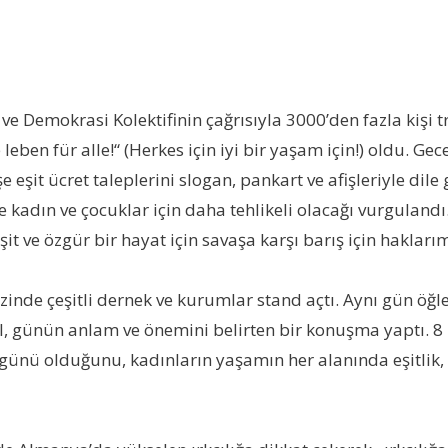
emokrasi Kolektifinin çağrısıyla 3000’den fazla kişi tr
e leben für alle!“ (Herkes için iyi bir yaşam için!) oldu. G
işe eşit ücret taleplerini slogan, pankart ve afişleriyle d
kle kadın ve çocuklar için daha tehlikeli olacağı vurgulan
t ve özgür bir hayat için savaşa karşı barış için haklarım
zinde çeşitli dernek ve kurumlar stand açtı. Aynı gün öğ
l, günün anlam ve önemini belirten bir konuşma yaptı. 8 
ünü olduğunu, kadınların yaşamın her alanında eşitlik, ö