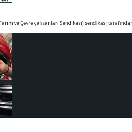
arım ve Çevre çalışanları Sendikası) sendikası tarafında