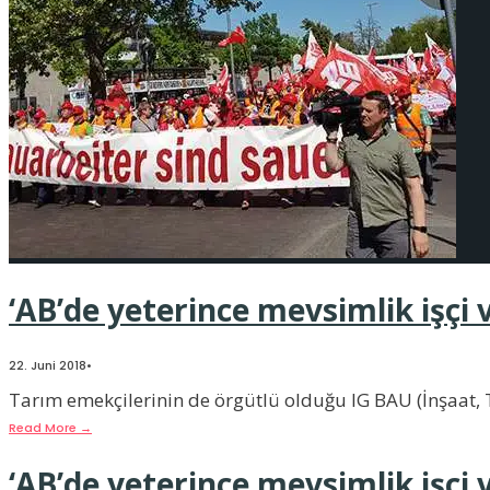
‘AB’de yeterince mevsimlik işçi v
22. Juni 2018
•
Tarım emekçilerinin de örgütlü olduğu IG BAU (İnşaat, T
Read More
→
‘AB’de yeterince mevsimlik işçi v