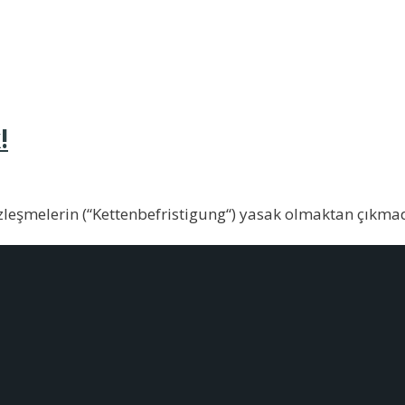
ün Alman otomobil tekelleri, “temiz
...
!
leşmelerin (“Kettenbefristigung“) yasak olmaktan çıkmadı