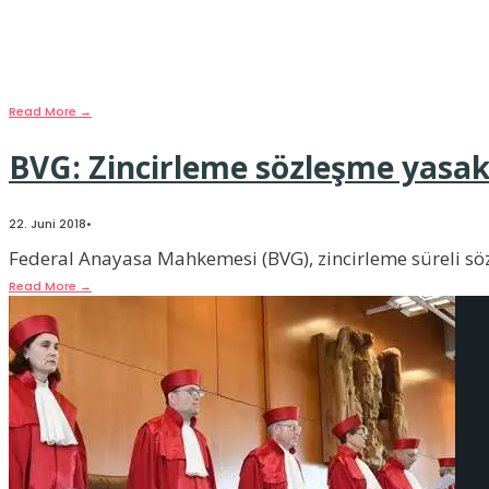
22. Juni 2018
•
Serdar Derventli VW, Audi, Porsche, Daimler, BMW… Büt
Read More
→
BVG: Zincirleme sözleşme yasak
22. Juni 2018
•
Federal Anayasa Mahkemesi (BVG), zincirleme süreli söz
Read More
→