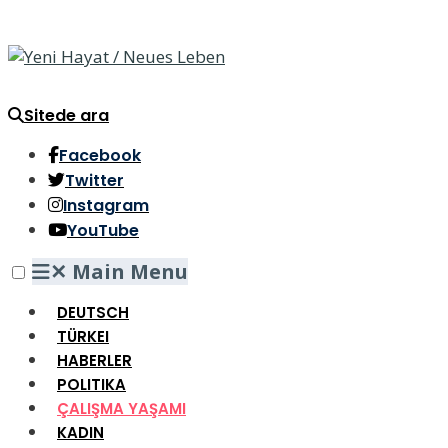
Sitede ara
Facebook
Twitter
Instagram
YouTube
✕
Main Menu
DEUTSCH
TÜRKEI
HABERLER
POLITIKA
ÇALIŞMA YAŞAMI
KADIN