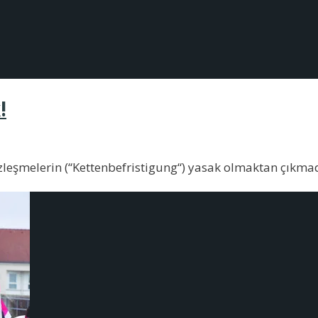
!
leşmelerin (“Kettenbefristigung“) yasak olmaktan çıkmadı