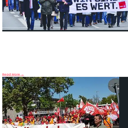
Memurlara grev hakkı yok!
22. Juni 2018
•
Almanya’da devlet memurlarına grev yasak kalmaya de
Read More
→