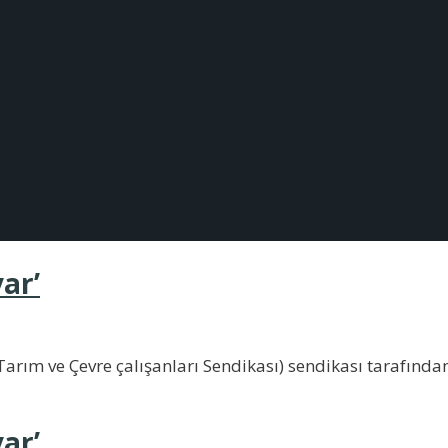
ar’
arım ve Çevre çalışanları Sendikası) sendikası tarafında
ar’