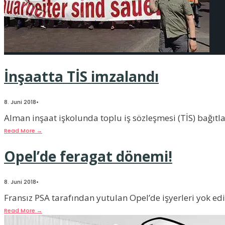
İnşaatta TİS imzalandı
8. Juni 2018
•
Alman inşaat işkolunda toplu iş sözleşmesi (TİS) bağıtla
Read More
→
Opel’de feragat dönemi!
8. Juni 2018
•
Fransız PSA tarafından yutulan Opel’de işyerleri yok ed
Read More
→