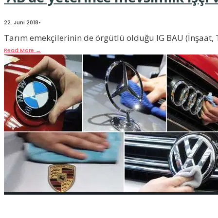
22. Juni 2018
•
Tarım emekçilerinin de örgütlü olduğu IG BAU (İnşaat, T
Read More
→
Sadece dizel skandalı mı?