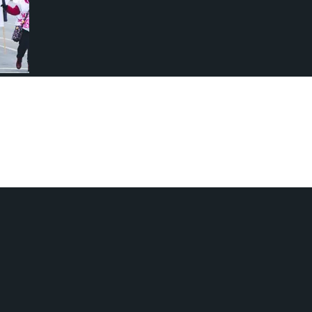
vam edecek. GEW, BVG’nin kararını,
...