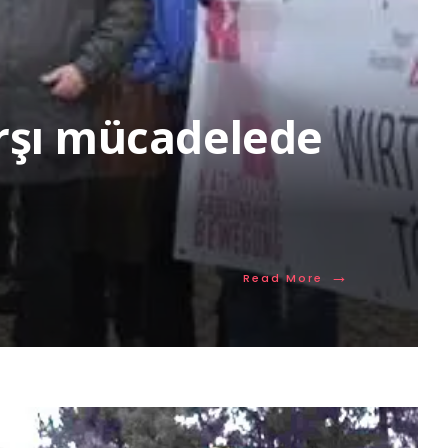
arşı mücadelede
→
Read More