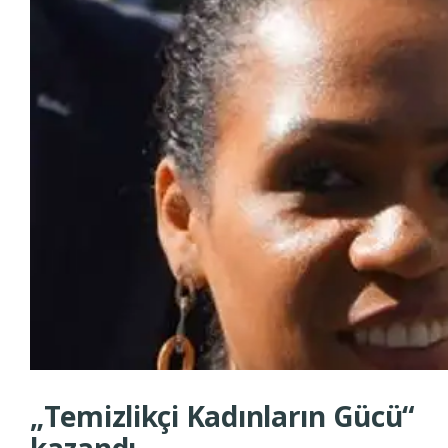
„Temizlikçi Kadınların Gücü“
kazandı