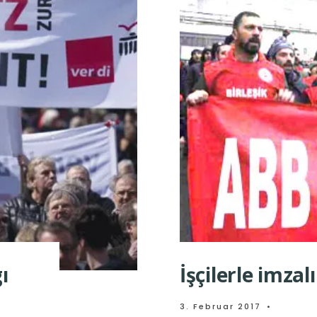
ı
İşçilerle imza
3. Februar 2017
•