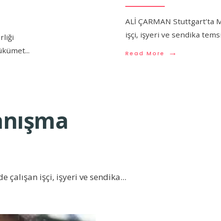
ALİ ÇARMAN Stuttgart’ta 
işçi, işyeri ve sendika tem
liği
 hükümet
...
→
Read More
yanışma
çalışan işçi, işyeri ve sendika
...