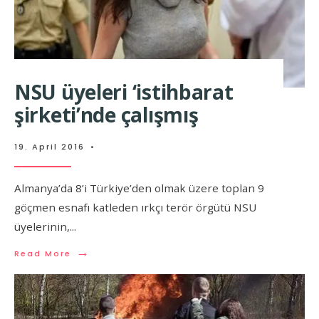
NSU üyeleri ‘istihbarat
şirketi’nde çalışmış
19. April 2016
•
Almanya’da 8’i Türkiye’den olmak üzere toplan 9
göçmen esnafı katleden ırkçı terör örgütü NSU
üyelerinin,
...
→
Read More