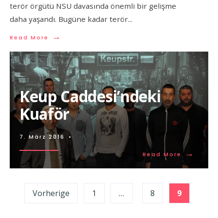
terör örgütü NSU davasında önemli bir gelişme
daha yaşandı. Bugüne kadar terör
...
→
Read More
Keup Caddesi’ndeki
Kuaför
7. März 2016
•
→
Read More
Seitennummerierung
Vorherige
1
…
8
9
der