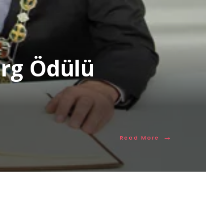
erg Ödülü
→
Read More