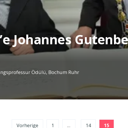
’e Johannes Gutenb
tungsprofessur Ödülü, Bochum Ruhr
Vorherige
1
…
14
15