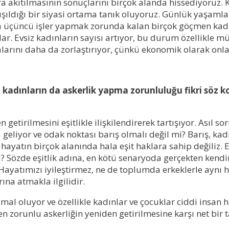
 akıtılmasının sonuçlarını birçok alanda hissediyoruz. Ka
ışıldığı bir siyasi ortama tanık oluyoruz. Günlük yaşamla
ta üçüncü işler yapmak zorunda kalan birçok göçmen kadın
. Evsiz kadınların sayısı artıyor, bu durum özellikle mül
alarını daha da zorlaştırıyor, çünkü ekonomik olarak onla
 kadınların da askerlik yapma zorunluluğu fikri söz k
getirilmesini eşitlikle ilişkilendirerek tartışıyor. Asıl 
geliyor ve odak noktası barış olmalı değil mi? Barış, ka
ayatın birçok alanında hala eşit haklara sahip değiliz. 
? Sözde eşitlik adına, en kötü senaryoda gerçekten kendi
. Hayatımızı iyileştirmez, ne de toplumda erkeklerle aynı
ına atmakla ilgilidir.
 mal oluyor ve özellikle kadınlar ve çocuklar ciddi insan 
n zorunlu askerliğin yeniden getirilmesine karşı net bir t