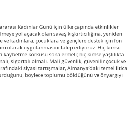
lararası Kadınlar Günü için ülke çapında etkinlikler
lmeye yol açacak olan savaş kışkırtıcılığına, yeniden
e ve kadınlara, çocuklara ve gençlere destek için fon
tam olarak uygulanmasını talep ediyoruz. Hiç kimse
ri kaybetme korkusu sona ermeli; hiç kimse yaşlılıkta
lı, sigortalı olmalı. Mali güvenlik, güvenilir çocuk ve
etrafındaki siyasi tartışmalar, Almanya’daki temel iltica
 başvurduğunu, böylece toplumu böldüğünü ve önyargıyı