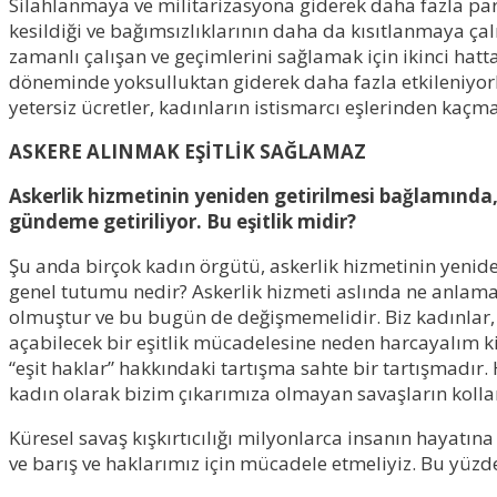
Silahlanmaya ve militarizasyona giderek daha fazla para
kesildiği ve bağımsızlıklarının daha da kısıtlanmaya çal
zamanlı çalışan ve geçimlerini sağlamak için ikinci hat
döneminde yoksulluktan giderek daha fazla etkileniyorlar
yetersiz ücretler, kadınların istismarcı eşlerinden kaçm
ASKERE ALINMAK EŞİTLİK SAĞLAMAZ
Askerlik hizmetinin yeniden getirilmesi bağlamında,
gündeme getiriliyor. Bu eşitlik midir?
Şu anda birçok kadın örgütü, askerlik hizmetinin yeniden 
genel tutumu nedir? Askerlik hizmeti aslında ne anlama 
olmuştur ve bu bugün de değişmemelidir. Biz kadınlar, h
açabilecek bir eşitlik mücadelesine neden harcayalım ki
“eşit haklar” hakkındaki tartışma sahte bir tartışmadır
kadın olarak bizim çıkarımıza olmayan savaşların kollar
Küresel savaş kışkırtıcılığı milyonlarca insanın hayatına
ve barış ve haklarımız için mücadele etmeliyiz. Bu yüzde