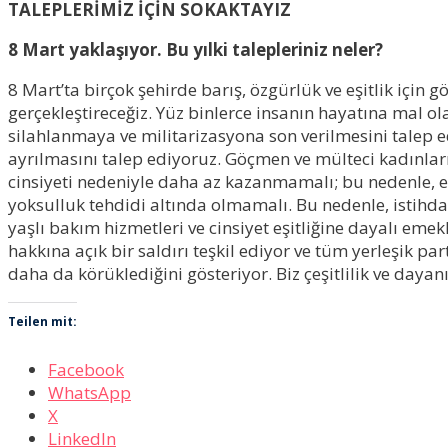
TALEPLERİMİZ İÇİN SOKAKTAYIZ
8 Mart yaklaşıyor. Bu yılki talepleriniz neler?
8 Mart’ta birçok şehirde barış, özgürlük ve eşitlik için 
gerçekleştireceğiz. Yüz binlerce insanın hayatına mal ol
silahlanmaya ve militarizasyona son verilmesini talep ed
ayrılmasını talep ediyoruz. Göçmen ve mülteci kadınlar
cinsiyeti nedeniyle daha az kazanmamalı; bu nedenle, eşi
yoksulluk tehdidi altında olmamalı. Bu nedenle, istihdam
yaşlı bakım hizmetleri ve cinsiyet eşitliğine dayalı emekl
hakkına açık bir saldırı teşkil ediyor ve tüm yerleşik 
daha da körüklediğini gösteriyor. Biz çeşitlilik ve daya
Teilen mit:
Facebook
WhatsApp
X
LinkedIn