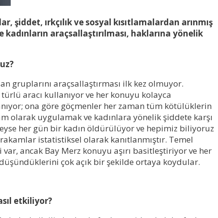
, şiddet, ırkçılık ve sosyal kısıtlamalardan arınmış
 kadınların araçsallaştırılması, haklarına yönelik
nuz?
san gruplarını araçsallaştırması ilk kez olmuyor.
 türlü aracı kullanıyor ve her konuyu kolayca
 tanıyor; ona göre göçmenler her zaman tüm kötülüklerin
am olarak uygulamak ve kadınlara yönelik şiddete karşı
deyse her gün bir kadın öldürülüyor ve hepimiz biliyoruz
Bu rakamlar istatistiksel olarak kanıtlanmıştır. Temel
ği var, ancak Bay Merz konuyu aşırı basitleştiriyor ve her
üşündüklerini çok açık bir şekilde ortaya koydular.
ıl etkiliyor?