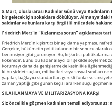
8 Mart, Uluslararası Kadınlar Günü veya Kadınların 
bir gelecek için sokaklara dökülüyor. Almanya’daki 
saldırılar ve bunlara karşı örgütlü mücadele hakkın
Friedrich Merz’in “Kızlarınıza sorun” açıklaması ta
Friedrich Merz’in kışkırtıcı bir açıklama yapması, nefre
Gerçekte, hükümetin politikalarının bir sonucu olarak o
benimsiyor gibi görünüyor. Bu, kışkırtıcı politikaları
kökenidir. Bunu bu kadar alaycı bir şekilde söylemek 
korumayı daha da genişletmekle kesinlikle ilgilenmediği
ki bu şiddet suçları, milliyetleri veya sosyal sınıfları n
yapılar, bağlayıcı standartlar, gerekli fonlar ve cinsiye
zaman yaptığı gibi günah keçisi ararken suçu göçmenler
SİLAHLANMAYA VE MİLİTARİZASYONA KARŞI
Siz öncelikle göçmen kadınları temsil ediyorsunuz; m