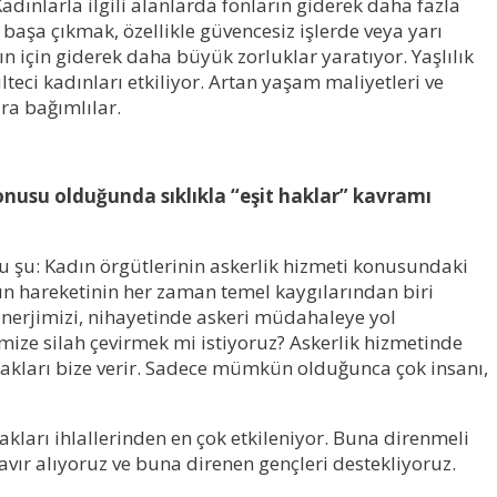
dınlarla ilgili alanlarda fonların giderek daha fazla
 başa çıkmak, özellikle güvencesiz işlerde veya yarı
 için giderek daha büyük zorluklar yaratıyor. Yaşlılık
teci kadınları etkiliyor. Artan yaşam maliyetleri ve
ra bağımlılar.
onusu olduğunda sıklıkla “eşit haklar” kavramı
soru şu: Kadın örgütlerinin askerlik hizmeti konusundaki
dın hareketinin her zaman temel kaygılarından biri
Enerjimizi, nihayetinde askeri müdahaleye yol
mize silah çevirmek mi istiyoruz? Askerlik hizmetinde
 hakları bize verir. Sadece mümkün olduğunca çok insanı,
hakları ihlallerinden en çok etkileniyor. Buna direnmeli
avır alıyoruz ve buna direnen gençleri destekliyoruz.