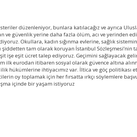
gösteriler düzenleniyor, bunlara katılacağız ve ayrıca Ulus
an ve güvenlik yerine daha fazla ölüm, acı ve yerinden edi
iyoruz. Okullara, kadın sığınma evlerine, sağlık sistemin
ı şiddetten tam olarak koruyan İstanbul Sözleşmesi’nin 
t işe eşit ücret talep ediyoruz. Geçimini sağlayacak geli
 ilk eurodan itibaren sosyal olarak güvence altına alınma
ilik hükümlerine ihtiyacımız var. İltica ve göç politikası 
partilerin oy toplamak için her fırsatta ırkçı söylemlere
nışma içinde bir yaşam istiyoruz