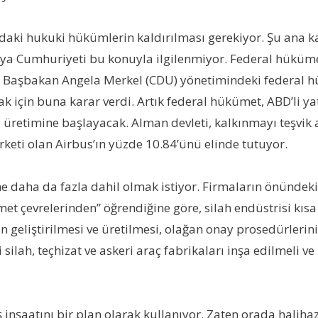
daki hukuki hükümlerin kaldırılması gerekiyor. Şu ana ka
nya Cumhuriyeti bu konuyla ilgilenmiyor. Federal hüküme
ski Başbakan Angela Merkel (CDU) yönetimindeki federal
mak için buna karar verdi. Artık federal hükümet, ABD’li y
üretimine başlayacak. Alman devleti, kalkınmayı teşvik 
irketi olan Airbus’ın yüzde 10.84’ünü elinde tutuyor.
ne daha da fazla dahil olmak istiyor. Firmaların önünd
et çevrelerinden” öğrendiğine göre, silah endüstrisi kısa
rın geliştirilmesi ve üretilmesi, olağan onay prosedürlerin
ah, teçhizat ve askeri araç fabrikaları inşa edilmeli ve 
ş inşaatını bir plan olarak kullanıyor. Zaten orada hal