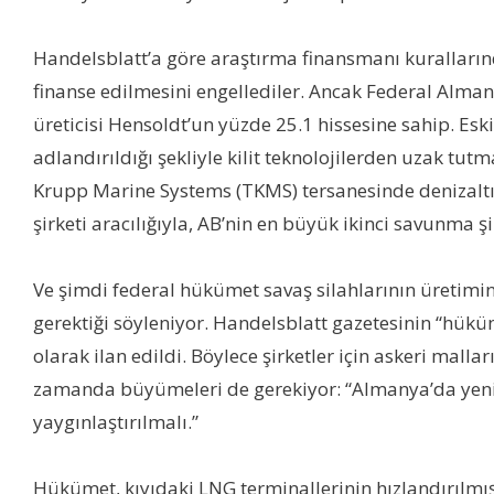
Handelsblatt’a göre araştırma finansmanı kuralların
finanse edilmesini engellediler. Ancak Federal Alma
üreticisi Hensoldt’un yüzde 25.1 hissesine sahip. E
adlandırıldığı şekliyle kilit teknolojilerden uzak tut
Krupp Marine Systems (TKMS) tersanesinde denizaltı 
şirketi aracılığıyla, AB’nin en büyük ikinci savunma ş
Ve şimdi federal hükümet savaş silahlarının üretimi
gerektiği söyleniyor. Handelsblatt gazetesinin “hüküm
olarak ilan edildi. Böylece şirketler için askeri malla
zamanda büyümeleri de gerekiyor: “Almanya’da yeni sil
yaygınlaştırılmalı.”
Hükümet, kıyıdaki LNG terminallerinin hızlandırılmı