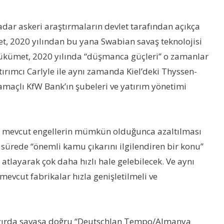
dar askeri araştırmaların devlet tarafından açıkça
t, 2020 yılından bu yana Swabian savaş teknolojisi
 hükümet, 2020 yılında “düşmanca güçleri” o zamanlar
atırımcı Carlyle ile aynı zamanda Kiel’deki Thyssen-
amaçlı KfW Bank’ın şubeleri ve yatırım yönetimi
eki mevcut engellerin mümkün olduğunca azaltılması
 sürede “önemli kamu çıkarını ilgilendiren bir konu”
i atlayarak çok daha hızlı hale gelebilecek. Ve aynı
mevcut fabrikalar hızla genişletilmeli ve
ihazırda savaşa doğru “Deutschlan Tempo/Almanya