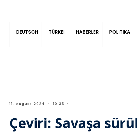
Sitede ara
DEUTSCH
TÜRKEI
HABERLER
POLITIKA
11. August 2024
•
10:35
•
Çeviri: Savaşa sürük