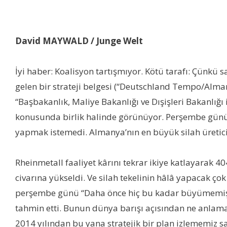
David MAYWALD / Junge Welt
İyi haber: Koalisyon tartışmıyor. Kötü tarafı: Çünk
gelen bir strateji belgesi (“Deutschland Tempo/Alman
“Başbakanlık, Maliye Bakanlığı ve Dışişleri Bakanlığ
konusunda birlik halinde görünüyor. Perşembe gün
yapmak istemedi. Almanya’nın en büyük silah üretic
Rheinmetall faaliyet kârını tekrar ikiye katlayarak 40
civarına yükseldi. Ve silah tekelinin hâlâ yapacak ço
perşembe günü “Daha önce hiç bu kadar büyümemiştik
tahmin etti. Bunun dünya barışı açısından ne anlama 
2014 yılından bu yana stratejik bir plan izlememiz