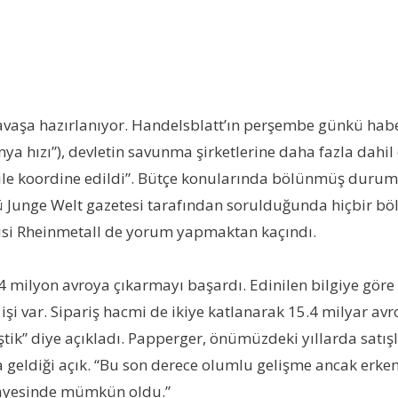
ü savaşa hazırlanıyor. Handelsblatt’ın perşembe günkü h
ya hızı”), devletin savunma şirketlerine daha fazla dahi
ı ile koordine edildi”. Bütçe konularında bölünmüş durumd
ü Junge Welt gazetesi tarafından sorulduğunda hiçbir
isi Rheinmetall de yorum yapmaktan kaçındı.
4 milyon avroya çıkarmayı başardı. Edinilen bilgiye göre şi
k işi var. Sipariş hacmi de ikiye katlanarak 15.4 milyar 
” diye açıkladı. Papperger, önümüzdeki yıllarda satışl
geldiği açık. “Bu son derece olumlu gelişme ancak erken
 sayesinde mümkün oldu.”