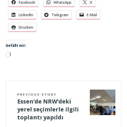
Facebook
WhatsApp
X
LinkedIn
Telegram
E-Mail
Drucken
Gefällt mir:
Wird
geladen …
PREVIOUS STORY
Essen’de NRW’deki
yerel seçimlerle ilgili
toplantı yapıldı