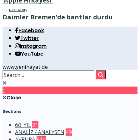
‘Apple Hikayesi’
→
Next Story
Daimler Bremen’de bantlar durdu
Facebook
Twitter
Instagram
YouTube
www.yenihayat.de
↑
Close
Sections
60. YIL
21
ANALİZ / ANALYSEN
49
AVRUPA
914