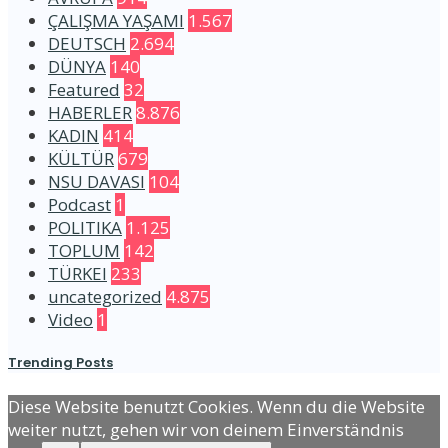
ÇALIŞMA YAŞAMI
1.567
DEUTSCH
2.694
DÜNYA
140
Featured
32
HABERLER
8.876
KADIN
414
KÜLTÜR
679
NSU DAVASI
104
Podcast
1
POLITIKA
1.125
TOPLUM
142
TÜRKEI
233
uncategorized
4.875
Video
1
Trending Posts
Diese Website benutzt Cookies. Wenn du die Website
weiter nutzt, gehen wir von deinem Einverständnis