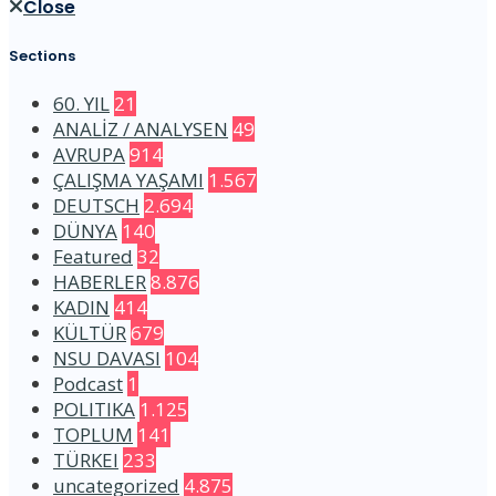
Close
Sections
60. YIL
21
ANALİZ / ANALYSEN
49
AVRUPA
914
ÇALIŞMA YAŞAMI
1.567
DEUTSCH
2.694
DÜNYA
140
Featured
32
HABERLER
8.876
KADIN
414
KÜLTÜR
679
NSU DAVASI
104
Podcast
1
POLITIKA
1.125
TOPLUM
141
TÜRKEI
233
uncategorized
4.875