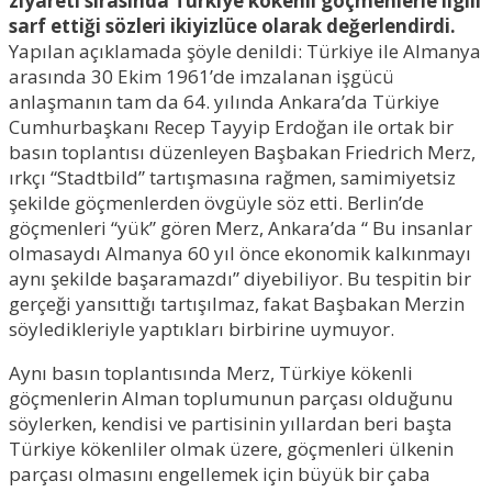
ziyareti sırasında Türkiye kökenli göçmenlerle ilgili
sarf ettiği sözleri ikiyizlüce olarak değerlendirdi.
Yapılan açıklamada şöyle denildi: Türkiye ile Almanya
arasında 30 Ekim 1961’de imzalanan işgücü
anlaşmanın tam da 64. yılında Ankara’da Türkiye
Cumhurbaşkanı Recep Tayyip Erdoğan ile ortak bir
basın toplantısı düzenleyen Başbakan Friedrich Merz,
ırkçı “Stadtbild” tartışmasına rağmen, samimiyetsiz
şekilde göçmenlerden övgüyle söz etti. Berlin’de
göçmenleri “yük” gören Merz, Ankara’da “
Bu insanlar
olmasaydı Almanya 60 yıl önce ekonomik kalkınmayı
aynı şekilde başaramazdı” diyebiliyor. Bu tespitin bir
gerçeği yansıttığı tartışılmaz, fakat Başbakan Merzin
söyledikleriyle yaptıkları birbirine uymuyor.
Aynı basın toplantısında Merz, Türkiye kökenli
göçmenlerin Alman toplumunun parçası olduğunu
söylerken, kendisi ve partisinin yıllardan beri başta
Türkiye kökenliler olmak üzere, göçmenleri ülkenin
parçası olmasını engellemek için büyük bir çaba