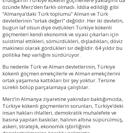
Erdoğan’ın Türkiye kökenli göçmenlere yaklaşımı da
özünde Merz’den farklı olmadı. İddia edildiği gibi
“Almanya’daki Türk toplumu” Alman ve Türk
devletlerinin “ortak değeri” değildir. Her iki devletin,
bugün laf olsun diye övdükleri Türkiye kökenli
göçmenleri kendi ekonomik ve siyasi çıkarları için
suistimal ettikleri, sömürdükleri, dışladıkları, döviz
makinesi olarak gördükleri sır değildir. 64 yıldır bu
politika hep varlığını sürdürüyor.
Bu nedenle Türk ve Alman devletlerinin, Türkiye
kökenli göçmen emekçilerle ve Alman emekçilerini
ortak yaşamına kattıkları bir şey yoktur. Tersine
sürekli bölüp parçalamaya çalıştılar.
Merz’in Almanya ziyaretine yakından baktığımızda,
Türkiye kökenli göçmenlerin sorunları, Türkiye’deki
insan hakları ihlalleri, demokratik muhalefete ve
basına yapılan baskılar, halının altına süpürülmüş,
askeri, stratejik, ekonomik işbirliğinin