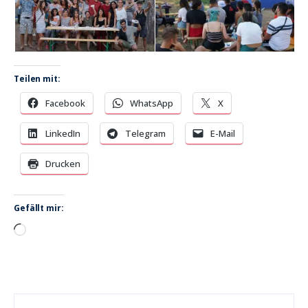
Teilen mit:
Facebook
WhatsApp
X
LinkedIn
Telegram
E-Mail
Drucken
Gefällt mir:
Wird
geladen …