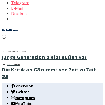
Telegram
E-Mail
Drucken
Gefällt mir:
Wird
geladen …
←
Previous Story
Junge Generation bleibt außen vor
→
Next Story
Die Kritik an G8 nimmt von Zeit zu Zeit
zu!
Facebook
Twitter
Instagram
YouTube