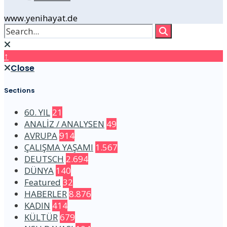
www.yenihayat.de
↑
Close
Sections
60. YIL
21
ANALİZ / ANALYSEN
49
AVRUPA
914
ÇALIŞMA YAŞAMI
1.567
DEUTSCH
2.694
DÜNYA
140
Featured
32
HABERLER
8.876
KADIN
414
KÜLTÜR
679