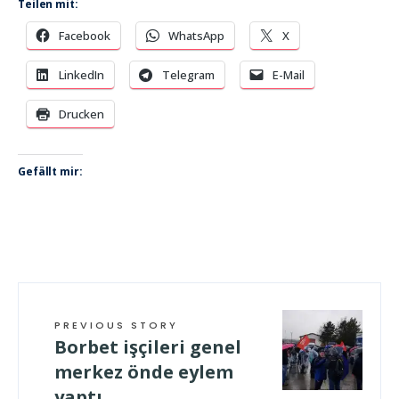
Teilen mit:
Facebook
WhatsApp
X
LinkedIn
Telegram
E-Mail
Drucken
Gefällt mir:
PREVIOUS STORY
Borbet işçileri genel
merkez önde eylem
yaptı