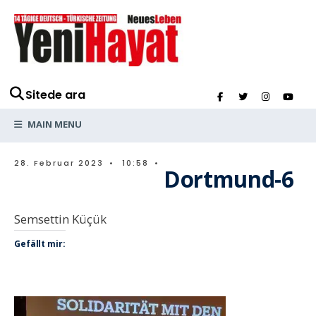
Sitede ara
MAIN MENU
28. Februar 2023
•
10:58
•
Dortmund-6
Semsettin Küçük
Gefällt mir: