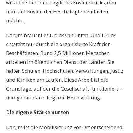
wirkt letztlich eine Logik des Kostendrucks, den
man auf Kosten der Besch
ä
ftigten entlasten
m
ö
chte.
Darum braucht es Druck von unten. Und Druck
entsteht nur durch die organisierte Kraft der
Besch
ä
ftigten. Rund 2,5 Millionen Menschen
arbeiten im
ö
ffentlichen Dienst der L
ä
nder. Sie
halten Schulen, Hochschulen, Verwaltungen, Justiz
und Kliniken am Laufen. Diese Arbeit ist die
Grundlage, auf der die Gesellschaft funktioniert
–
und genau darin liegt die Hebelwirkung.
Die eigene St
ä
rke nutzen
Darum ist die Mobilisierung vor Ort entscheidend.