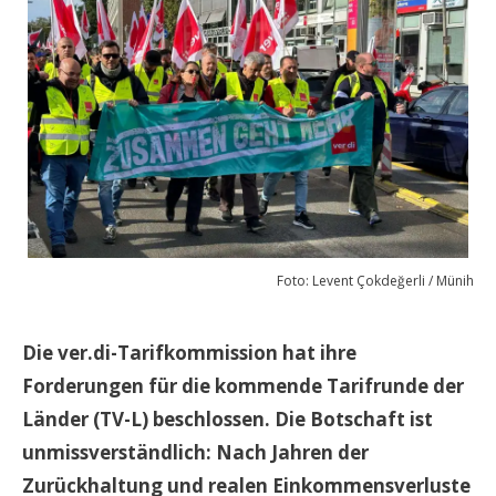
Foto: Levent Çokdeğerli / Münih
Die ver.di-Tarifkommission hat ihre
Forderungen f
ü
r die kommende Tarifrunde der
L
ä
nder (TV-L) beschlossen. Die Botschaft ist
unmissverst
ä
ndlich: Nach Jahren der
Zur
ü
ckhaltung und realen Einkommensverluste