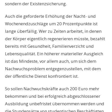
sondern der Existenzsicherung.
Auch die geforderte Erh
ö
hung der Nacht- und
Wochenendzuschl
ä
ge um 20 Prozentpunkte ist
lange
ü
berf
ä
llig. Wer zu Zeiten arbeitet, in denen
der K
ö
rper eigentlich regenerieren m
ü
sste, bezahlt
bereits mit Gesundheit, Familienverzicht und
Lebensqualit
ä
t. Ein h
ö
herer materieller Ausgleich
ist das Mindeste, vor allem auch, um sich dem
Nachwuchsproblem entgegenzustellen, mit dem
der
ö
ffentliche Dienst konfrontiert ist.
So sollen Nachwuchskr
ä
fte auch 200 Euro mehr
bekommen und bei erfolgreich abgeschlossener
Ausbildung unbefristet
ü
bernommen werden und
die Stundens
ä
tze von studentischen Besch
ä
ftigten