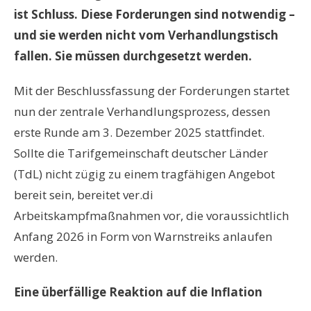
ist Schluss. Diese Forderungen sind notwendig
–
und sie werden nicht vom Verhandlungstisch
fallen. Sie m
ü
ssen durchgesetzt werden.
Mit der Beschlussfassung der Forderungen startet
nun der zentrale Verhandlungsprozess, dessen
erste Runde am 3. Dezember 2025 stattfindet.
Sollte die Tarifgemeinschaft deutscher L
ä
nder
(TdL) nicht z
ü
gig zu einem tragf
ä
higen Angebot
bereit sein, bereitet ver.di
Arbeitskampfmaßnahmen vor, die voraussichtlich
Anfang 2026 in Form von Warnstreiks anlaufen
werden.
Eine
ü
berf
ä
llige Reaktion auf die Inflation