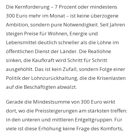
Die Kernforderung
–
7 Prozent oder mindestens
300 Euro mehr im Monat
–
ist keine
ü
berzogene
Ambition, sondern pure Notwendigkeit. Seit Jahren
steigen Preise f
ü
r Wohnen, Energie und
Lebensmittel deutlich schneller als die L
ö
hne im
ö
ffentlichen Dienst der L
ä
nder. Die Reall
ö
hne
sinken, die Kaufkraft wird Schritt f
ü
r Schritt
ausgeh
ö
hlt. Das ist kein Zufall, sondern Folge einer
Politik der Lohnzur
ü
ckhaltung, die die Krisenlasten
auf die Besch
ä
ftigten abw
älzt.
Gerade die Mindestsumme von 300 Euro wirkt
dort, wo die Preissteigerungen am st
ä
rksten treffen:
in den unteren und mittleren Entgeltgruppen. F
ü
r
viele ist diese Erh
ö
hung keine Frage des Komforts,