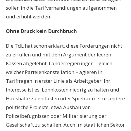
sollen in die Tarifverhandlungen aufgenommen
und erh
ö
ht werden.
Ohne Druck kein Durchbruch
Die TdL hat schon erkl
ä
rt, diese Forderungen nicht
zu erf
ü
llen und mit dem Argument der leeren
Kassen abgelehnt. L
ä
nderregierungen
–
gleich
welcher Parteienkonstellation
–
agieren in
Tariffragen in erster Linie als Arbeitgeber. Ihr
Interesse ist es, Lohnkosten niedrig zu halten und
Haushalte zu entlasten oder Spielr
ä
ume f
ü
r andere
politische Projekte, etwa Ausbau von
Polizeibefugnissen oder Militarisierung der
Gesellschaft zu schaffen. Auch im staatlichen Sektor