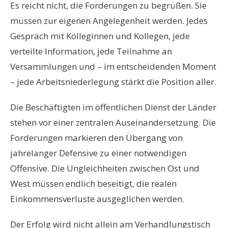
Es reicht nicht, die Forderungen zu begrüßen. Sie
m
ü
ssen zur eigenen Angelegenheit werden. Jedes
Gespr
ä
ch mit Kolleginnen und Kollegen, jede
verteilte Information, jede Teilnahme an
Versammlungen und
–
im entscheidenden Moment
–
jede Arbeitsniederlegung st
ä
rkt die Position aller.
Die Besch
ä
ftigten im
ö
ffentlichen Dienst der L
ä
nder
stehen vor einer zentralen Auseinandersetzung. Die
Forderungen markieren den Übergang von
jahrelanger Defensive zu einer notwendigen
Offensive. Die Ungleichheiten zwischen Ost und
West m
ü
ssen endlich beseitigt, die realen
Einkommensverluste ausgeglichen werden.
Der Erfolg wird nicht allein am Verhandlungstisch