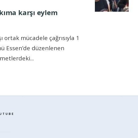
ıkıma karşı eylem
şı ortak mücadele çağrısıyla 1
nü Essen’de düzenlenen
zmetlerdeki
...
UTUBE