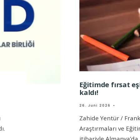
Eğitimde fırsat eş
kaldı!
26. Juni 2026
•
ı
Zahide Yentür / Frank
ı.
Araştırmaları ve Eğitim
itibariyle Almanya’da
.