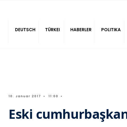
Sitede ara
DEUTSCH
TÜRKEI
HABERLER
POLITIKA
10. Januar 2017
•
11:00
•
Eski cumhurbaşkanı