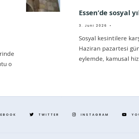
Essen’de sosyal y
3. Juni 2026
•
Sosyal kesintilere kar
Haziran pazartesi gü
rinde
eylemde, kamusal hi
utu o
CEBOOK
TWITTER
INSTAGRAM
YO