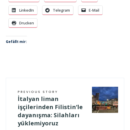
LinkedIn
Telegram
E-Mail
Drucken
Gefällt mir:
PREVIOUS STORY
İtalyan liman
işçilerinden Filistin’le
dayanışma: Silahları
yüklemiyoruz