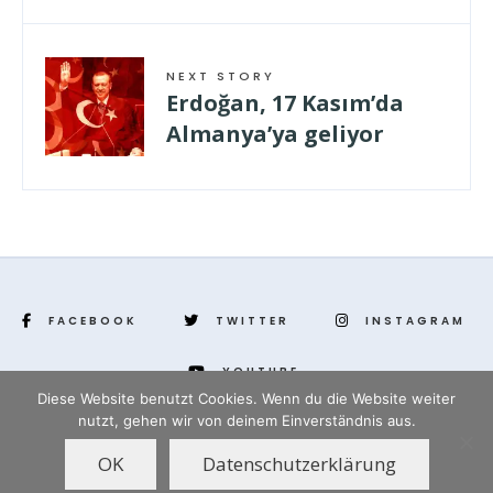
NEXT STORY
Erdoğan, 17 Kasım’da
Almanya’ya geliyor
FACEBOOK
TWITTER
INSTAGRAM
YOUTUBE
Diese Website benutzt Cookies. Wenn du die Website weiter
nutzt, gehen wir von deinem Einverständnis aus.
www.yenihayat.de
OK
Datenschutzerklärung