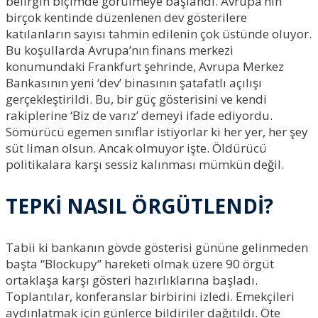
belirgin biçimde görülmeye başlandı. Avrupa’nın
birçok kentinde düzenlenen dev gösterilere
katılanların sayısı tahmin edilenin çok üstünde oluyor.
Bu koşullarda Avrupa’nın finans merkezi
konumundaki Frankfurt şehrinde, Avrupa Merkez
Bankasının yeni ‘dev’ binasının şatafatlı açılışı
gerçekleştirildi. Bu, bir güç gösterisini ve kendi
rakiplerine ‘Biz de varız’ demeyi ifade ediyordu.
Sömürücü egemen sınıflar istiyorlar ki her yer, her şey
süt liman olsun. Ancak olmuyor işte. Öldürücü
politikalara karşı sessiz kalınması mümkün değil.
TEPKİ NASIL ÖRGÜTLENDİ?
Tabii ki bankanın gövde gösterisi gününe gelinmeden
başta “Blockupy” hareketi olmak üzere 90 örgüt
ortaklaşa karşı gösteri hazırlıklarına başladı.
Toplantılar, konferanslar birbirini izledi. Emekçileri
aydınlatmak için günlerce bildiriler dağıtıldı. Öte