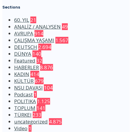
Sections
60. YIL
21
ANALİZ / ANALYSEN
49
AVRUPA
914
ÇALIŞMA YAŞAMI
1.567
DEUTSCH
2.694
DÜNYA
140
Featured
32
HABERLER
8.876
KADIN
414
KÜLTÜR
679
NSU DAVASI
104
Podcast
1
POLITIKA
1.125
TOPLUM
141
TÜRKEI
233
uncategorized
4.875
Video
1