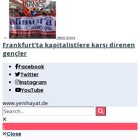
→
Next Story
Frankfurt’ta kapitalistlere karşı direnen
gençler
Facebook
Twitter
Instagram
YouTube
www.yenihayat.de
↑
Close