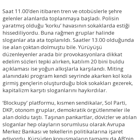
Saat 11.00’den itibaren tren ve otobüslerle şehre
gelenler alanlarda toplanmaya başladı. Polisin
yaratmış olduğu ‘korku’ havasının sokaklarda estiği
hissediliyordu. Buna rağmen gruplar halinde
sloganlar ata ata toplanıldı. Saatler 13.00 olduğunda
ise alan çoktan dolmuştu bile. Yürüyüşü
düzenleyenler arada bir provokasyonlara dikkat
edelim sözleri tepki alırken, katılım 20 bini buldu
açıklaması ise yoğun alkışlarla karşılandı. Miting
alanındaki program kendi seyrinde akarken kol kola
girmiş gençlerin oluşturduğu blok sokakları gezerek‚
kapitalizm karşıtı sloganlarını haykırdılar.
‘Blockupy’ platformu, kısmen sendikalar, Sol Parti,
DKP, otonom gruplar, demokratik örgütlenmeler ile
alan doldu taştı. Taşınan pankartlar, dövizler ve atılan
sloganlar hep olayların sorumlusu olarak Avrupa
Merkez Bankası ve tekellerin politikalarına işaret
ediyordu. Kürsüden konuşmaların tamamı da AB’nin