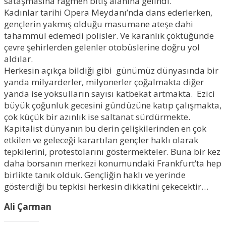
sataşmasına rağmen bitiş alanına gelindi.
Kadınlar tarihi Opera Meydanı’nda dans ederlerken,
gençlerin yakmış olduğu masumane ateşe dahi
tahammül edemedi polisler. Ve karanlık çöktüğünde
çevre şehirlerden gelenler otobüslerine doğru yol
aldılar.
Herkesin açıkça bildiği gibi günümüz dünyasında bir
yanda milyarderler, milyonerler çoğalmakta diğer
yanda ise yoksulların sayısı katbekat artmakta. Ezici
büyük çoğunluk gecesini gündüzüne katıp çalışmakta,
çok küçük bir azınlık ise saltanat sürdürmekte.
Kapitalist dünyanın bu derin çelişkilerinden en çok
etkilen ve geleceği karartılan gençler haklı olarak
tepkilerini, protestolarını göstermekteler. Buna bir kez
daha borsanın merkezi konumundaki Frankfurt’ta hep
birlikte tanık olduk. Gençliğin haklı ve yerinde
gösterdiği bu tepkisi herkesin dikkatini çekecektir…
Ali Çarman