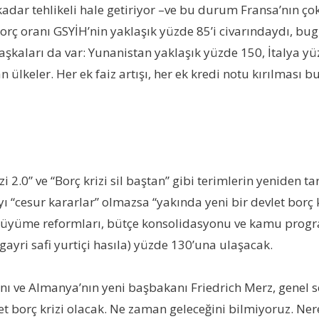
ar tehlikeli hale getiriyor –ve bu durum Fransa’nın çok
 oranı GSYİH’nin yaklaşık yüzde 85’i civarındaydı, bugü
aşkaları da var: Yunanistan yaklaşık yüzde 150, İtalya yü
n ülkeler. Her ek faiz artışı, her ek kredi notu kırılması 
 2.0” ve “Borç krizi sil baştan” gibi terimlerin yeniden ta
ı “cesur kararlar” olmazsa “yakında yeni bir devlet borç 
, büyüme reformları, bütçe konsolidasyonu ve kamu progr
ayri safi yurtiçi hasıla) yüzde 130’una ulaşacak.
 ve Almanya’nın yeni başbakanı Friedrich Merz, genel seç
vlet borç krizi olacak. Ne zaman geleceğini bilmiyoruz. N