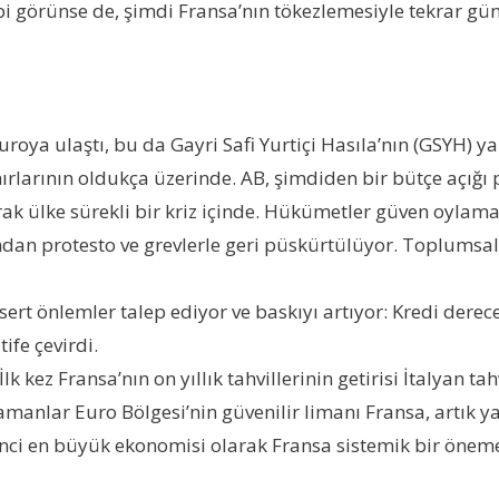
bi görünse de, şimdi Fransa’nın tökezlemesiyle tekrar gü
uroya ulaştı, bu da Gayri Safi Yurtiçi Hasıla’nın (GSYH) y
sınırlarının oldukça üzerinde. AB, şimdiden bir bütçe açığı
rak ülke sürekli bir kriz içinde. Hükümetler güven oylam
fından protesto ve grevlerle geri püskürtülüyor. Toplumsal 
ert önlemler talep ediyor ve baskıyı artıyor: Kredi dere
fe çevirdi.
 kez Fransa’nın on yıllık tahvillerinin getirisi İtalyan ta
zamanlar Euro Bölgesi’nin güvenilir limanı Fransa, artık y
nci en büyük ekonomisi olarak Fransa sistemik bir öneme 