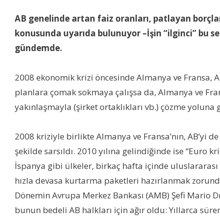
AB genelinde artan faiz oranları, patlayan borçlar
konusunda uyarıda bulunuyor –İşin “ilginci” bu s
gündemde.
2008 ekonomik krizi öncesinde Almanya ve Fransa, A
planlara çomak sokmaya çalışsa da, Almanya ve Frans
yakınlaşmayla (şirket ortaklıkları vb.) çözme yoluna 
2008 kriziyle birlikte Almanya ve Fransa’nın, AB’yi 
şekilde sarsıldı. 2010 yılına gelindiğinde ise “Euro k
İspanya gibi ülkeler, birkaç hafta içinde uluslararası 
hızla devasa kurtarma paketleri hazırlanmak zorunda
Dönemin Avrupa Merkez Bankası (AMB) Şefi Mario Dra
bunun bedeli AB halkları için ağır oldu: Yıllarca süre