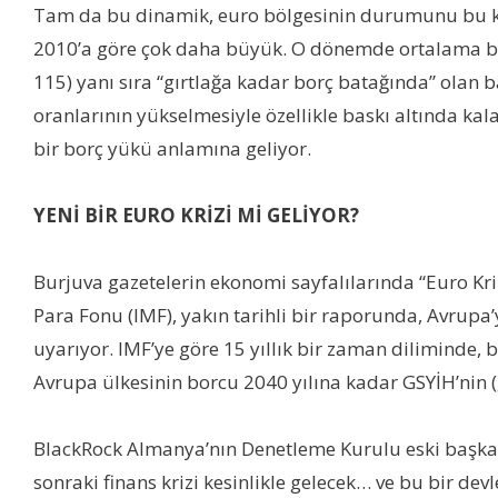
Tam da bu dinamik, euro bölgesinin durumunu bu kad
2010’a göre çok daha büyük. O dönemde ortalama borç
115) yanı sıra “gırtlağa kadar borç batağında” olan b
oranlarının yükselmesiyle özellikle baskı altında kala
bir borç yükü anlamına geliyor.
YENİ BİR EURO KRİZİ Mİ GELİYOR?
Burjuva gazetelerin ekonomi sayfalılarında “Euro Krizi
Para Fonu (IMF), yakın tarihli bir raporunda, Avrupa’y
uyarıyor. IMF’ye göre 15 yıllık bir zaman diliminde
Avrupa ülkesinin borcu 2040 yılına kadar GSYİH’nin (g
BlackRock Almanya’nın Denetleme Kurulu eski başkanı
sonraki finans krizi kesinlikle gelecek… ve bu bir de