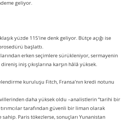
ndeme geliyor.
aklaşık yüzde 115’ine denk geliyor. Bütçe açığı ise
 prosedürü başlattı.
alarından erken seçimlere sürükleniyor, sermayenin
direniş iniş çıkışlarına karşın hâlâ yüksek.
celendirme kuruluşu Fitch, Fransa’nın kredi notunu
hvillerinden daha yüksek oldu –analistlerin “tarihi bir
atırımcılar tarafından güvenli bir liman olarak
sahip. Paris tökezlerse, sonuçları Yunanistan