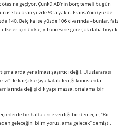
 ötesine geçiyor. Çünkü AB’nin borç temeli bugün
n ise bu oran yüzde 90’a yakın. Fransa’nın (yüzde
zde 140, Belçika ise yüzde 106 civarında –bunlar, faiz
bu ülkeler için birkaç yıl öncesine göre çok daha büyük
rtışmalarda yer alması şaşırtıcı değil. Uluslararası
krizi” ile karşı karşıya kalabileceği konusunda
amlarında değişiklik yapılmazsa, ortalama bir
imlerde bir hafta önce verdiği bir demeçte, “Bir
ereden geleceğini bilmiyoruz, ama gelecek” demişti.