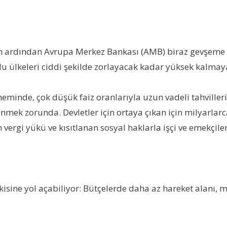
nın ardından Avrupa Merkez Bankası (AMB) biraz gevşeme s
çlu ülkeleri ciddi şekilde zorlayacak kadar yüksek kalma
öneminde, çok düşük faiz oranlarıyla uzun vadeli tahviller
enmek zorunda. Devletler için ortaya çıkan için milyarlar
 vergi yükü ve kısıtlanan sosyal haklarla işçi ve emekçileri
isine yol açabiliyor: Bütçelerde daha az hareket alanı, 