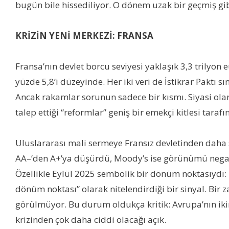
bugün bile hissediliyor. O dönem uzak bir geçmiş gi
KRİZİN YENİ MERKEZİ: FRANSA
Fransa’nın devlet borcu seviyesi yaklaşık 3,3 trilyon e
yüzde 5,8’i düzeyinde. Her iki veri de İstikrar Paktı 
Ancak rakamlar sorunun sadece bir kısmı. Siyasi ola
talep ettiği “reformlar” geniş bir emekçi kitlesi tara
Uluslararası mali sermeye Fransız devletinden daha s
AA–’den A+’ya düşürdü, Moody’s ise görünümü negati
Özellikle Eylül 2025 sembolik bir dönüm noktasıydı: İlk
dönüm noktası” olarak nitelendirdiği bir sinyal. Bir 
görülmüyor. Bu durum oldukça kritik: Avrupa’nın iki
krizinden çok daha ciddi olacağı açık.