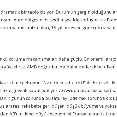
ramatik bir tablo çiziyor. Durumun gergin olduğunu anc
karışımı euro bölgesini hissedilir şekilde zorluyor –ve Fr
koruma mekanizmaları, 15 yıl öncesine göre çok daha gü
çünkü koruma mekanizmaları daha güçlü. En önemli araç:
den yükselirse, AMB doğrudan müdahale ederek bu ülkenin t
rarlı hale getiriyor. “Next Generation EU” ile Brüksel, i
özellikle güvenli kabul ediliyor ve Avrupa piyasasına serma
B’nin günün sonunda bu faturayı ödemek zorunda olduğu 
uluslararası rekabette geri düşen, düşük büyüme ve yüksek
ndan AB’nin ikinci büyük ekonomisi Fransa tekrar istikrar k