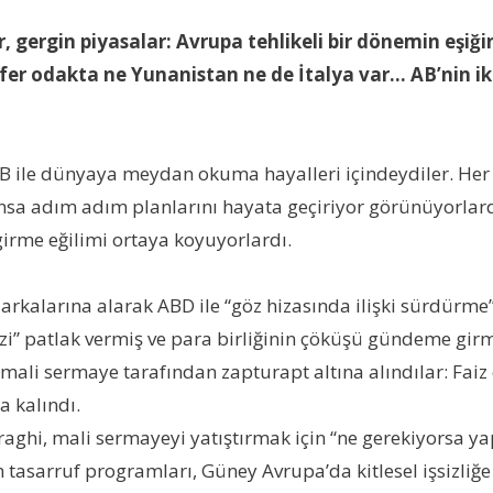
, gergin piyasalar: Avrupa tehlikeli bir dönemin eşiği
efer odakta ne Yunanistan ne de İtalya var… AB’nin 
B ile dünyaya meydan okuma hayalleri içindeydiler. Her
a adım adım planlarını hayata geçiriyor görünüyorlardı. 
girme eğilimi ortaya koyuyorlardı.
de arkalarına alarak ABD ile “göz hizasında ilişki sürdür
rizi” patlak vermiş ve para birliğinin çöküşü gündeme girm
mali sermaye tarafından zapturapt altına alındılar: Faiz or
 kalındı.
ghi, mali sermayeyi yatıştırmak için “ne gerekiyorsa 
n tasarruf programları, Güney Avrupa’da kitlesel işsizliğe