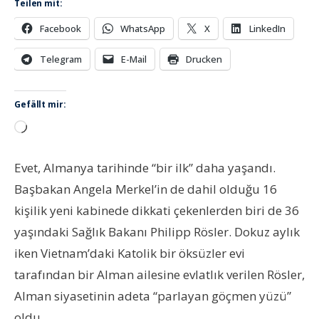
Teilen mit:
Facebook
WhatsApp
X
LinkedIn
Telegram
E-Mail
Drucken
Gefällt mir:
Wird
geladen …
Evet, Almanya tarihinde “bir ilk” daha yaşandı.
Başbakan Angela Merkel’in de dahil olduğu 16
kişilik yeni kabinede dikkati çekenlerden biri de 36
yaşındaki Sağlık Bakanı Philipp Rösler. Dokuz aylık
iken Vietnam’daki Katolik bir öksüzler evi
tarafından bir Alman ailesine evlatlık verilen Rösler,
Alman siyasetinin adeta “parlayan göçmen yüzü”
oldu.