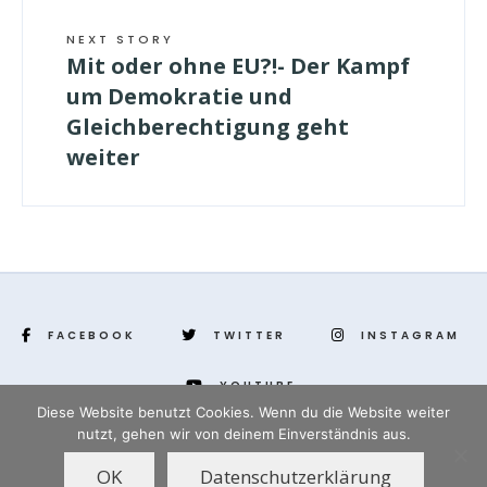
NEXT STORY
Mit oder ohne EU?!- Der Kampf
um Demokratie und
Gleichberechtigung geht
weiter
FACEBOOK
TWITTER
INSTAGRAM
YOUTUBE
Diese Website benutzt Cookies. Wenn du die Website weiter
nutzt, gehen wir von deinem Einverständnis aus.
www.yenihayat.de
OK
Datenschutzerklärung