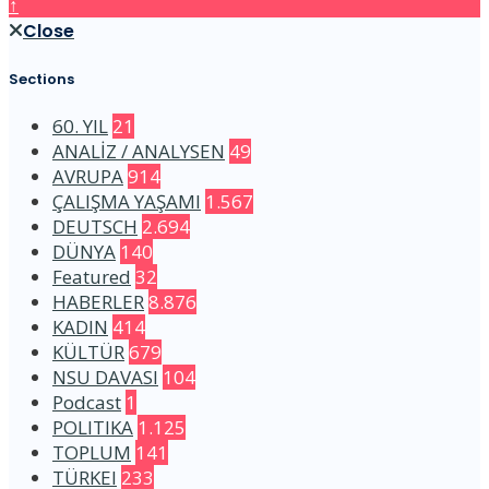
↑
Close
Sections
60. YIL
21
ANALİZ / ANALYSEN
49
AVRUPA
914
ÇALIŞMA YAŞAMI
1.567
DEUTSCH
2.694
DÜNYA
140
Featured
32
HABERLER
8.876
KADIN
414
KÜLTÜR
679
NSU DAVASI
104
Podcast
1
POLITIKA
1.125
TOPLUM
141
TÜRKEI
233