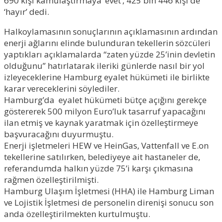
690 kişi kamulaştırmaya ‘evet’, 425 bin 446 kişi de
‘hayır’ dedi.
Halkoylamasının sonuçlarının açıklamasının ardından
enerji ağlarını elinde bulunduran tekellerin sözcüleri
yaptıkları açıklamalarda “zaten yüzde 25’inin devletin
olduğunu” hatırlatarak ileriki günlerde nasıl bir yol
izleyeceklerine Hamburg eyalet hükümeti ile birlikte
karar vereceklerini söylediler.
Hamburg’da eyalet hükümeti bütçe açığını gerekçe
göstererek 500 milyon Euro’luk tasarruf yapacağını
ilan etmiş ve kaynak yaratmak için özelleştirmeye
başvuracağını duyurmuştu.
Enerji işletmeleri HEW ve HeinGas, Vattenfall ve E.on
tekellerine satılırken, belediyeye ait hastaneler de,
referandumda halkın yüzde 75’i karşı çıkmasına
rağmen özelleştirilmişti.
Hamburg Ulaşım İşletmesi (HHA) ile Hamburg Liman
ve Lojistik İşletmesi de personelin direnişi sonucu son
anda özelleştirilmekten kurtulmuştu.