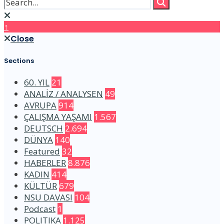
↑
Close
Sections
60. YIL
21
ANALİZ / ANALYSEN
49
AVRUPA
914
ÇALIŞMA YAŞAMI
1.567
DEUTSCH
2.694
DÜNYA
140
Featured
32
HABERLER
8.876
KADIN
414
KÜLTÜR
679
NSU DAVASI
104
Podcast
1
POLITIKA
1.125