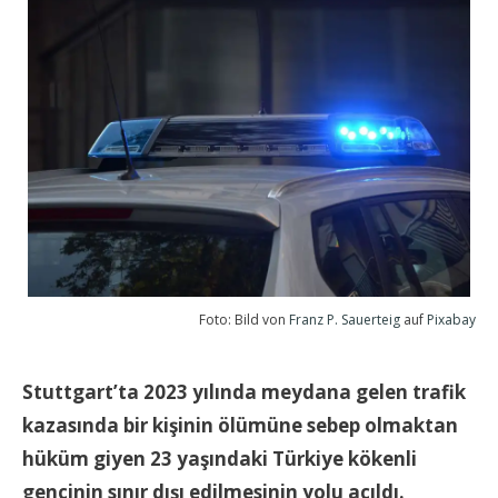
Foto: Bild von
Franz P. Sauerteig
auf
Pixabay
Stuttgart’
ta
2023 yılında meydana gelen trafik
kazasında bir kişinin ölümüne sebep olmaktan
hüküm giyen 23 yaşındaki Türk
iye
kökenli
gencinin sınır dışı edilmesinin yolu açıldı.