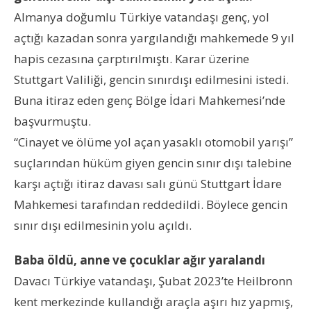
Almanya doğumlu Türk
iye
vatandaşı genç, yol
açtığı kazadan sonra yargılandığı mahkemede 9 yıl
hapis cezasına çarptırılmıştı.
K
arar üzerine
Stuttgart Valiliği
, gencin sınırdışı edilmesini istedi.
Buna itiraz eden genç Bölge İdari Mahkemesi’nde
başvurmuştu.
“Cinayet ve ölüme yol açan yasaklı otomobil yarışı”
suçlarından hüküm giyen gencin sınır dışı talebine
karşı açtığı itiraz davası
s
alı günü Stuttgart İdare
Mahkemesi tarafından reddedildi. Böylece gencin
sınır dışı edilmesinin yolu açıldı.
Baba öldü, anne ve çocuklar ağır yaralandı
Davacı Türk
iye vatandaşı
, Şubat 2023’te Heilbronn
kent merkezinde kullandığı araçla aşırı hız yapmış,