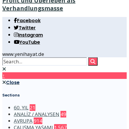
Profit und Überleben als
Verhandlungsmasse
Facebook
Twitter
Instagram
YouTube
www.yenihayat.de
↑
Close
Sections
60. YIL
21
ANALİZ / ANALYSEN
49
AVRUPA
914
ÇALIŞMA YAŞAMI
1.567