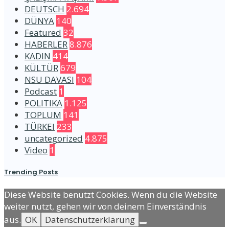
DEUTSCH
2.694
DÜNYA
140
Featured
32
HABERLER
8.876
KADIN
414
KÜLTÜR
679
NSU DAVASI
104
Podcast
1
POLITIKA
1.125
TOPLUM
141
TÜRKEI
233
uncategorized
4.875
Video
1
Trending Posts
Diese Website benutzt Cookies. Wenn du die Website
weiter nutzt, gehen wir von deinem Einverständnis
aus.
OK
Datenschutzerklärung