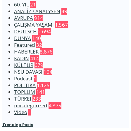
60. YIL
21
ANALİZ / ANALYSEN
49
AVRUPA
914
ÇALIŞMA YAŞAMI
1.567
DEUTSCH
2.694
DÜNYA
140
Featured
32
HABERLER
8.876
KADIN
414
KÜLTÜR
679
NSU DAVASI
104
Podcast
1
POLITIKA
1.125
TOPLUM
141
TÜRKEI
233
uncategorized
4.875
Video
1
Trending Posts