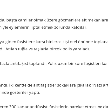
da, başta camiler olmak üzere göçmenlere ait mekanların 
iyle eylemlerini iptal etmek zorunda kaldılar.
ya giden faşistlere karşı binlerce kişi otel önünde toplana
ı. Atılan tuğla ve taşlarla birçok polis yaraladı.
fazla antifaşist toplandı. Polis uzun bir süre faşistleri 
dı. İki kentte de antifaşistler sokaklara çıkarak “Nazi a
inde gösteriler yaptı.
 veren 300 kadar antifaşist, faşistlerin hareket etmesine