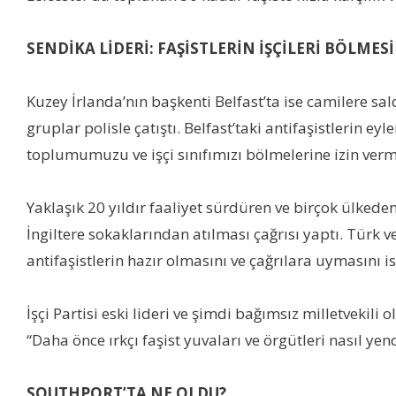
SENDİKA LİDERİ: FAŞİSTLERİN İŞÇİLERİ BÖLMES
Kuzey İrlanda’nın başkenti Belfast’ta ise camilere sald
gruplar polisle çatıştı. Belfast’taki antifaşistlerin 
toplumumuzu ve işçi sınıfımızı bölmelerine izin verm
Yaklaşık 20 yıldır faaliyet sürdüren ve birçok ülkeden
İngiltere sokaklarından atılması çağrısı yaptı. Tü
antifaşistlerin hazır olmasını ve çağrılara uymasını is
İşçi Partisi eski lideri ve şimdi bağımsız milletvekil
“Daha önce ırkçı faşist yuvaları ve örgütleri nasıl yen
SOUTHPORT’TA NE OLDU?