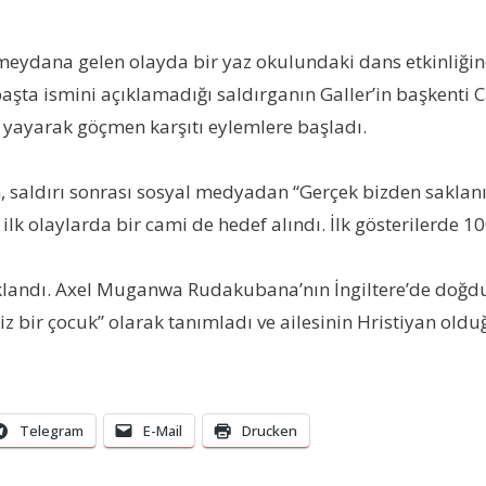
ydana gelen olayda bir yaz okulundaki dans etkinliğine g
ilk başta ismini açıklamadığı saldırganın Galler’in başken
ı yayarak göçmen karşıtı eylemlere başladı.
ın, saldırı sonrası sosyal medyadan “Gerçek bizden sakla
lk olaylarda bir cami de hedef alındı. İlk gösterilerde 10
klandı. Axel Muganwa Rudakubana’nın İngiltere’de doğdu
z bir çocuk” olarak tanımladı ve ailesinin Hristiyan oldu
Telegram
E-Mail
Drucken