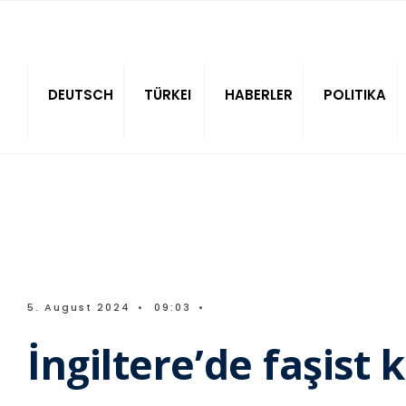
Sitede ara
DEUTSCH
TÜRKEI
HABERLER
POLITIKA
5. August 2024
•
09:03
•
İngiltere’de faşist