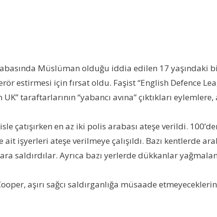
asabasında Müslüman olduğu iddia edilen 17 yaşındaki b
erör estirmesi için fırsat oldu. Faşist “English Defence L
 UK” taraftarlarının “yabancı avına” çıktıkları eylemlere, 
sle çatışırken en az iki polis arabası ateşe verildi. 100’den
 ait işyerleri ateşe verilmeye çalışıldı. Bazı kentlerde 
lara saldırdılar. Ayrıca bazı yerlerde dükkanlar yağmaland
Cooper, aşırı sağcı saldırganlığa müsaade etmeyeceklerini