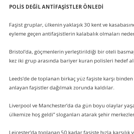
POLİS DEĞİL ANTİFAŞİSTLER ÖNLEDİ
Faşist gruplar, ülkenin yaklaşık 30 kent ve kasabasın
eyleme geçen antifaşistlerin kalabalık olmaları neden
Bristol’da, göçmenlerin yerleştirildiği bir oteli basma
kez iki grup arasında bariyer kuran polisleri hedef ald
Leeds’de de toplanan birkaç yüz faşiste karşı binden 
anlayan faşistler dağılmak zorunda kaldılar.
Liverpool ve Manchester’da da gün boyu olaylar yaşan
ülkemize hoş geldi” sloganları atarak şehir merkezler
Leicester’da toplanan 50 kadar faşiste hızla karşılık