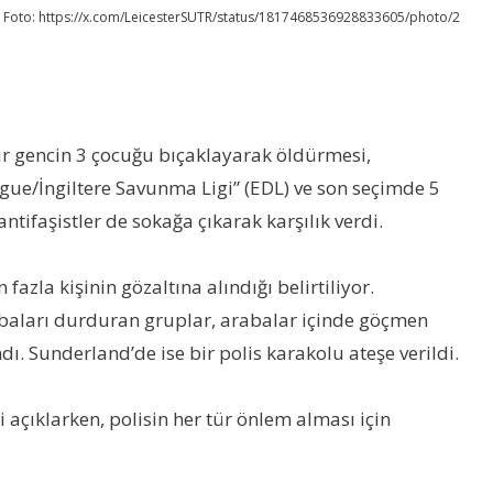
Foto: https://x.com/LeicesterSUTR/status/1817468536928833605/photo/2
ir gencin 3 çocuğu bıçaklayarak öldürmesi,
eague/İngiltere Savunma Ligi” (EDL) ve son seçimde 5
antifaşistler de sokağa çıkarak karşılık verdi.
 fazla kişinin gözaltına alındığı belirtiliyor.
arabaları durduran gruplar, arabalar içinde göçmen
ı. Sunderland’de ise bir polis karakolu ateşe verildi.
 açıklarken, polisin her tür önlem alması için