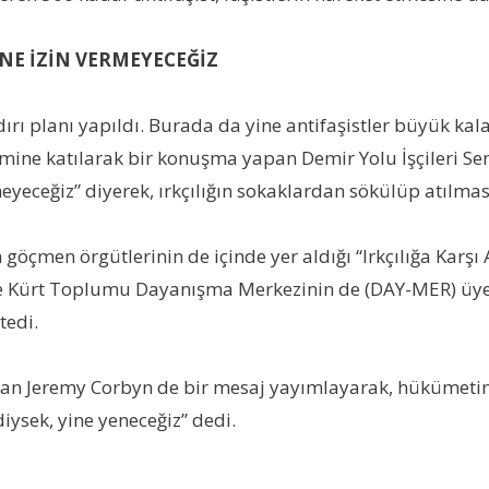
İNE İZİN VERMEYECEĞİZ
ırı planı yapıldı. Burada da yine antifaşistler büyük kalab
eylemine katılarak bir konuşma yapan Demir Yolu İşçileri S
eyeceğiz” diyerek, ırkçılığın sokaklardan sökülüp atılma
 göçmen örgütlerinin de içinde yer aldığı “Irkçılığa Karşı
rk ve Kürt Toplumu Dayanışma Merkezinin de (DAY-MER) ü
tedi.
i olan Jeremy Corbyn de bir mesaj yayımlayarak, hükümetin
diysek, yine yeneceğiz” dedi.