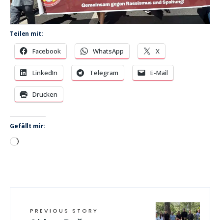
Teilen mit:
Facebook
WhatsApp
X
LinkedIn
Telegram
E-Mail
Drucken
Gefällt mir:
Wird
geladen …
PREVIOUS STORY