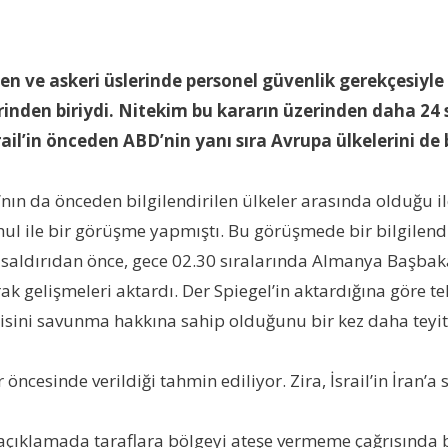
n ve askeri üslerinde personel güvenlik gerekçesiyle pe
erinden biriydi. Nitekim bu kararın üzerinden daha 24 
rail’in önceden ABD’nin yanı sıra Avrupa ülkelerini de bi
ın da önceden bilgilendirilen ülkeler arasında olduğu iler
l ile bir görüşme yapmıştı. Bu görüşmede bir bilgilendi
saldırıdan önce, gece 02.30 sıralarında Almanya Başbakanı
ak gelişmeleri aktardı. Der Spiegel’in aktardığına göre 
endisini savunma hakkına sahip olduğunu bir kez daha teyit
öncesinde verildiği tahmin ediliyor. Zira, İsrail’in İran’a 
 açıklamada taraflara bölgeyi ateşe vermeme çağrısında 