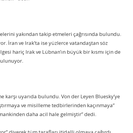
elerini yakından takip etmeleri çağrısında bulundu.
r. İran ve Irak’ta ise yüzlerce vatandaştan söz
ölgesi hariç Irak ve Lübnan’ın büyük bir kısmı için de
bulunuyor.
ine karşı uyarıda bulundu. Von der Leyen Bluesky’ye
ştırmaya ve misilleme tedbirlerinden kaçınmaya”
amankinden daha acil hale gelmiştir” dedi.
r” diyerek tüm tarafları itidalli olmaya çağırdı.