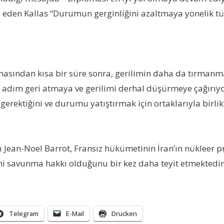
e eden Kallas “Durumun gerginliğini azaltmaya yönelik t
lamasından kısa bir süre sonra, gerilimin daha da tırm
r adım geri atmaya ve gerilimi derhal düşürmeye çağırıy
erektiğini ve durumu yatıştırmak için ortaklarıyla birlikte 
 Jean-Noel Barrot, Fransız hükümetinin İran’ın nükleer prog
endini savunma hakkı olduğunu bir kez daha teyit etmektedir
Telegram
E-Mail
Drucken