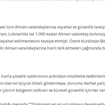
aki tüm Alman vatandaşlarına seyahat ve güvenlik tavsiy
Alman, Lübnan’da ise 1.000 kadar Alman vatandaş bulunuyo
l’e seyahat edilmemesini tavsiye etmişti. Özerk Kürdistan B
ir Alman vatandaşlarına İran’ı terk etmeleri çağrısında 
 İran’a yönelik saldırısının ardından misilleme tedbirler
n olan en büyük itidali göstermeye, durumu derhal yatı
 çözüm bölgenin istikrarı ve küresel güvenlik için her z
ınladığı mesajda “”Diplomasi en iyi yol olmaya devam ediyo