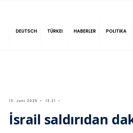
Sitede ara
DEUTSCH
TÜRKEI
HABERLER
POLITIKA
13. Juni 2025
•
13:21
•
İsrail saldırıdan d