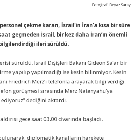
Fotoğraf: Beyaz Saray
rsonel çekme kararı, İsrail’in İran’a kısa bir süre
saat geçmeden İsrail, bir kez daha İran’ın önemli
lgilendirdiği ileri sürüldü.
isi sürüldü. İsrail Dışişleri Bakanı Gideon Sa’ar bir
rme yapılıp yapılmadığı ise kesin bilinmiyor. Kesin
 Friedrich Merz’i telefonla arayarak bilgi verdiği.
telefon görüşmesi sırasında Merz Natenyahu’ya
 ediyoruz” dediğini aktardı.
saldırısı gece saat 03.00 civarında başladı.
bulunarak, diplomatik kanalların harekete