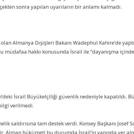
k çekten sonra yapılan uyarıların bir anlamı kalmadı.
 olan Almanya Dışişleri Bakanı Wadephul Kahire’de yaptı
 müdafaa hakkı konusunda İsrail ile “dayanışma içinde o
n’deki İsrail Büyükelçiliği güvenlik nedeniyle kapatıldı.
ilgi verilmedi.
elik saldırısına tam destek verdi. Konsey Başkanı Josef Sc
dir. Alman hükümeti bu durumda İsrail’in yanında yer alm