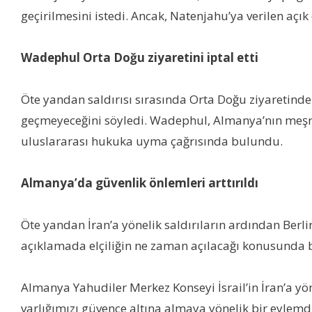
geçirilmesini istedi. Ancak, Natenjahu’ya verilen açı
Wadephul Orta Doğu ziyaretini iptal etti
Öte yandan saldırısı sırasında Orta Doğu ziyaretinde
geçmeyeceğini söyledi. Wadephul, Almanya’nın meşru
uluslararası hukuka uyma çağrısında bulundu.
Almanya’da güvenlik önlemleri arttırıldı
Öte yandan İran’a yönelik saldırıların ardından Berli
açıklamada elçiliğin ne zaman açılacağı konusunda b
Almanya Yahudiler Merkez Konseyi İsrail’in İran’a yön
varlığımızı güvence altına almaya yönelik bir eylem