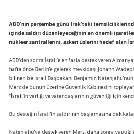
ABD’nin perşembe günü Irak’taki temsilciliklerinde
içinde saldırı düzenleyeceğinin en önemli işaretl
nükleer santrallerini, askeri üslerini hedef alan İs
ABD’den sonra İsrail’e en fazla destek veren Almanya’n
hafta önce Berlin’e gelerek mevkidaşı Johann Wadephu
bilinen ise İsrail Başbakanı Benjamin Natenjahu’nun 
Merz de bunun üzerine Güvenlik Kabinesi’ni toplayar
“İsrail’in varlığı ve vatandaşlarının güvenliği için k
Bu desteğin İsrail’in saldırının başlamasına dakikalar 
Natenjahu’ya destek veren Merz, daha sonra yaptığı