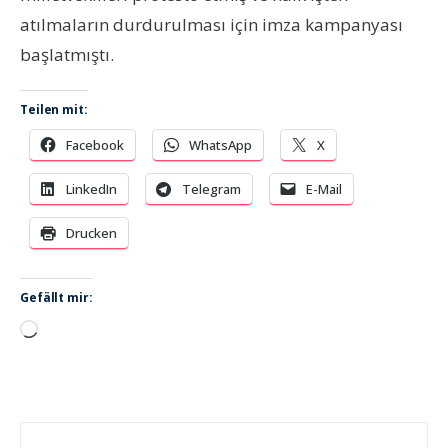
atılmaların durdurulması için imza kampanyası
başlatmıştı.
Teilen mit:
Facebook
WhatsApp
X
LinkedIn
Telegram
E-Mail
Drucken
Gefällt mir:
Wird
geladen …