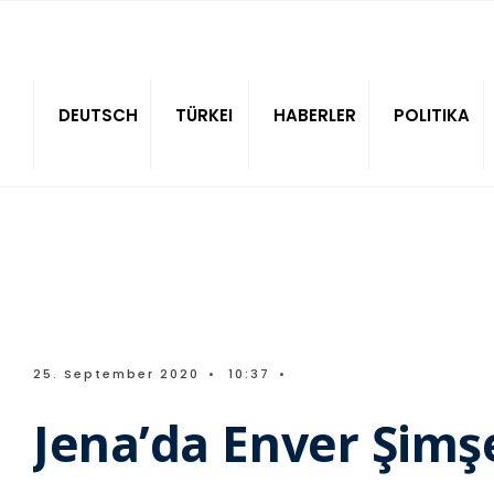
Sitede ara
DEUTSCH
TÜRKEI
HABERLER
POLITIKA
25. September 2020
•
10:37
•
Jena’da Enver Şimş