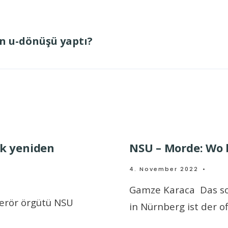
n u-dönüşü yaptı?
ık yeniden
NSU – Morde: Wo b
4. November 2022
•
Gamze Karaca Das s
terör örgütü NSU
in Nürnberg ist der of