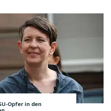
SU-Opfer in den
len