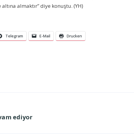
ltına almaktır” diye konuştu. (YH)
Telegram
E-Mail
Drucken
evam ediyor