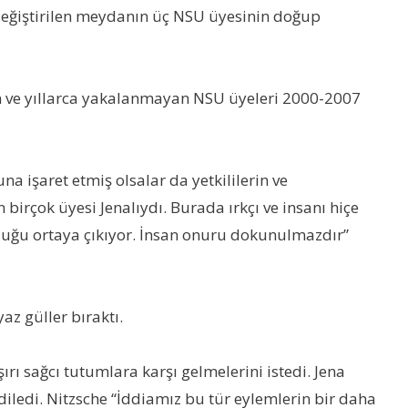
 değiştirilen meydanın üç NSU üyesinin doğup
en ve yıllarca yakalanmayan NSU üyeleri 2000-2007
 işaret etmiş olsalar da yetkililerin ve
 birçok üyesi Jenalıydı. Burada ırkçı ve insanı hiçe
luğu ortaya çıkıyor. İnsan onuru dokunulmazdır”
az güller bıraktı.
ı sağcı tutumlara karşı gelmelerini istedi. Jena
iledi. Nitzsche “İddiamız bu tür eylemlerin bir daha