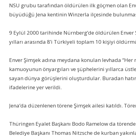
NSU grubu tarafından öldürülen ilk göçmen olan Enve
büyüdüğü Jena kentinin Winzerla ilçesinde bulunmas
9 Eylül 2000 tarihinde Nürnberg’de öldürülen Enver 
yılları arasında 8’i Türkiyeli toplam 10 kişiyi öldürm
Enver Şimşek adına meydana konulan levhada “Her ne k
kamuoyunun önyargıları ve şüphelerini yıllarca üstleri
sayan dünya görüşlerini oluşturdular. Buradan hatı
ifadelerine yer verildi.
Jena’da düzenlenen törene Şimşek ailesi katıldı. Töre
Thüringen Eyalet Başkanı Bodo Ramelow da törende yap
Belediye Başkanı Thomas Nitzsche de kurban yakınlar