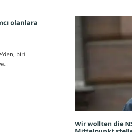
mcı olanlara
’den, biri
ve
...
Wir wollten die N
Mittelpunkt stel