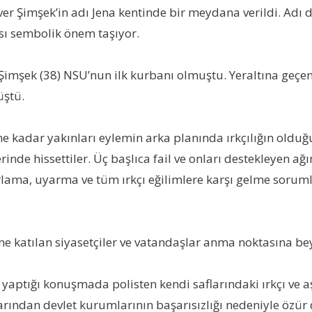
r Şimşek’in adı Jena kentinde bir meydana verildi. Adı
ı sembolik önem taşıyor.
Şimşek (38) NSU’nun ilk kurbanı olmuştu. Yeraltına geç
üştü.
adar yakınları eylemin arka planında ırkçılığın olduğuna
nde hissettiler. Üç başlıca fail ve onları destekleyen ağın
rlama, uyarma ve tüm ırkçı eğilimlere karşı gelme sorum
ne katılan siyasetçiler ve vatandaşlar anma noktasına bey
tığı konuşmada polisten kendi saflarındaki ırkçı ve aşır
ından devlet kurumlarının başarısızlığı nedeniyle özür d